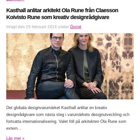
Kasthall anlitar arkitekt Ola Rune från Claesson
Koivisto Rune som kreativ designrådgivare
Inlagt den
25 februari 2016
under
Övrigt
.
Det globala designvarumärket Kasthall anlitar en kreativ
designrådgivare som nästa steg i varumärkets designutveckling och
fortsatta internationalisering. Valet föll på arkitekten Ola Rune som
extern...
Läs mer »