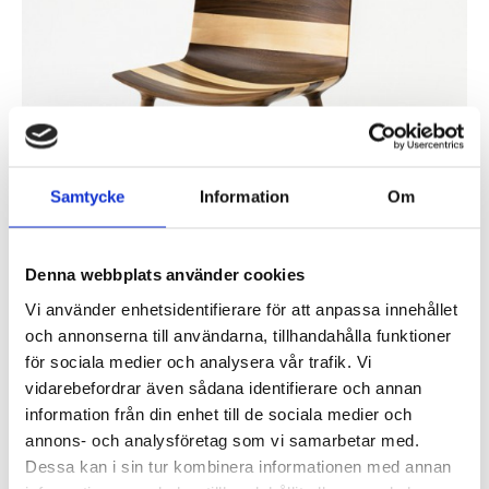
Samtycke
Information
Om
Claesson Koivisto Rune har skapat en unik möbelkollektion för den
Japanska möbeltillverkare Matsuso T. Möblerna som presenterades
Denna webbplats använder cookies
under imm cologne 2015, kombinerar mörka och ljusa...
Vi använder enhetsidentifierare för att anpassa innehållet
Läs mer »
och annonserna till användarna, tillhandahålla funktioner
för sociala medier och analysera vår trafik. Vi
Aula Medica vinnare av årets stadsmiljöpris, ritad av
Wingårdh Arkitektkontor
vidarebefordrar även sådana identifierare och annan
information från din enhet till de sociala medier och
Inlagt den
1 september 2014
under
Övrigt
.
annons- och analysföretag som vi samarbetar med.
Dessa kan i sin tur kombinera informationen med annan