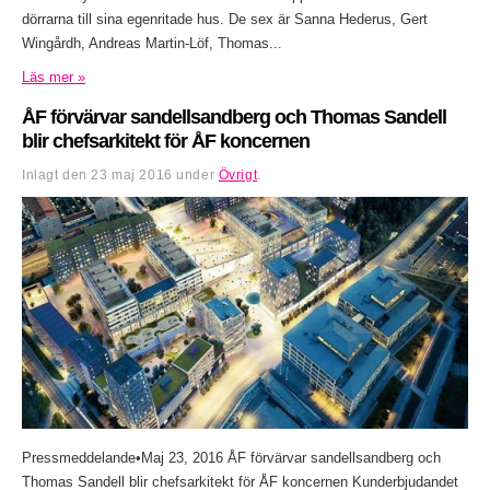
dörrarna till sina egenritade hus. De sex är Sanna Hederus, Gert
Wingårdh, Andreas Martin-Löf, Thomas...
Läs mer »
ÅF förvärvar sandellsandberg och Thomas Sandell
blir chefsarkitekt för ÅF koncernen
Inlagt den
23 maj 2016
under
Övrigt
.
Pressmeddelande•Maj 23, 2016 ÅF förvärvar sandellsandberg och
Thomas Sandell blir chefsarkitekt för ÅF koncernen Kunderbjudandet