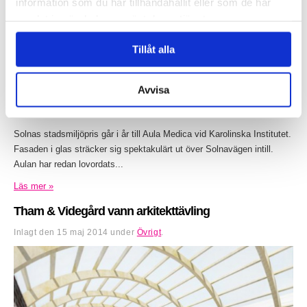
information som du har tillhandahållit eller som de har
samlat in när du har använt deras tjänster.
Tillåt alla
Avvisa
Solnas stadsmiljöpris går i år till Aula Medica vid Karolinska Institutet.
Fasaden i glas sträcker sig spektakulärt ut över Solnavägen intill.
Aulan har redan lovordats...
Läs mer »
Tham & Videgård vann arkitekttävling
Inlagt den
15 maj 2014
under
Övrigt
.