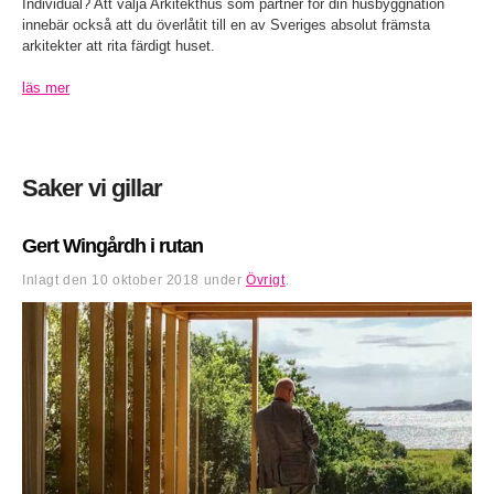
Individual? Att välja Arkitekthus som partner för din husbyggnation
innebär också att du överlåtit till en av Sveriges absolut främsta
arkitekter att rita färdigt huset.
läs mer
Saker vi gillar
Gert Wingårdh i rutan
Inlagt den
10 oktober 2018
under
Övrigt
.