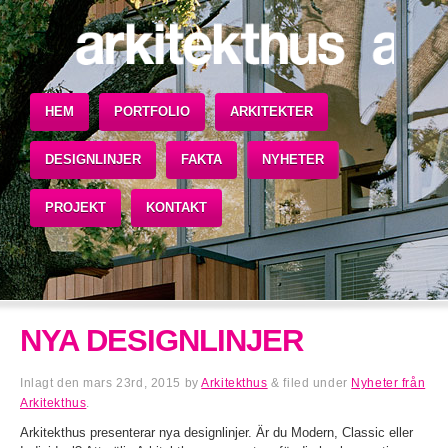
HEM
PORTFOLIO
ARKITEKTER
DESIGNLINJER
FAKTA
NYHETER
PROJEKT
KONTAKT
NYA DESIGNLINJER
Inlagt den
mars 23rd, 2015
by
Arkitekthus
&
filed under
Nyheter från
Arkitekthus
.
Arkitekthus presenterar nya designlinjer. Är du Modern, Classic eller