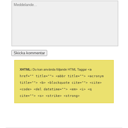
XHTML:
Du kan använda följande HTML Taggar
<a
href="" title=""> <abbr title=""> <acronym
title=""> <b> <blockquote cite=""> <cite>
<code> <del datetime=""> <em> <i> <q
cite=""> <s> <strike> <strong>