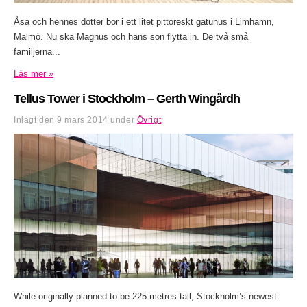
Åsa och hennes dotter bor i ett litet pittoreskt gatuhus i Limhamn,
Malmö. Nu ska Magnus och hans son flytta in. De två små
familjerna...
Läs mer »
Tellus Tower i Stockholm – Gerth Wingårdh
Inlagt den
9 mars 2014
under
Övrigt
.
While originally planned to be 225 metres tall, Stockholm’s newest