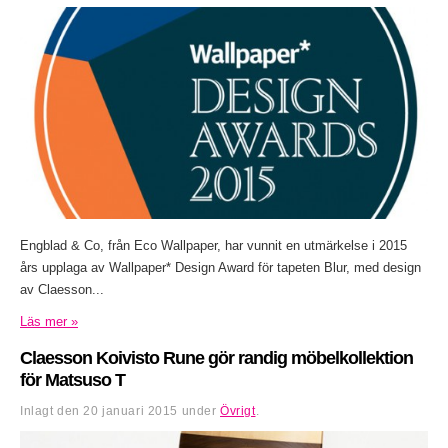
Engblad & Co, från Eco Wallpaper, har vunnit en utmärkelse i 2015
års upplaga av Wallpaper* Design Award för tapeten Blur, med design
av Claesson...
Läs mer »
Claesson Koivisto Rune gör randig möbelkollektion
för Matsuso T
Inlagt den
20 januari 2015
under
Övrigt
.