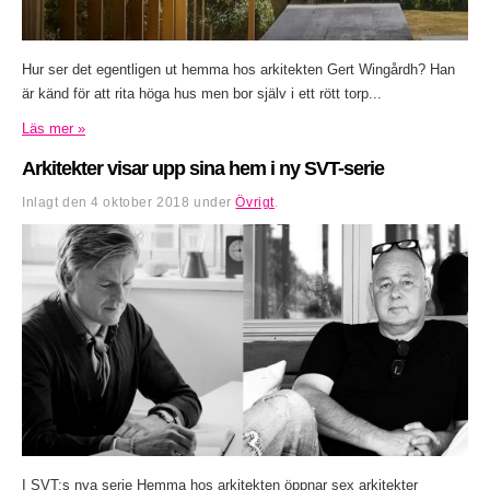
Hur ser det egentligen ut hemma hos arkitekten Gert Wingårdh? Han
är känd för att rita höga hus men bor själv i ett rött torp...
Läs mer »
Arkitekter visar upp sina hem i ny SVT-serie
Inlagt den
4 oktober 2018
under
Övrigt
.
I SVT:s nya serie Hemma hos arkitekten öppnar sex arkitekter