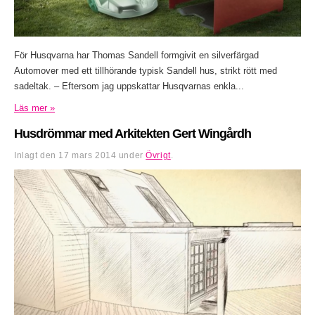
För Husqvarna har Thomas Sandell formgivit en silverfärgad
Automover med ett tillhörande typisk Sandell hus, strikt rött med
sadeltak. – Eftersom jag uppskattar Husqvarnas enkla...
Läs mer »
Husdrömmar med Arkitekten Gert Wingårdh
Inlagt den
17 mars 2014
under
Övrigt
.