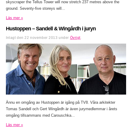
skyscraper the Tellus Tower will now stretch 237 metres above the
ground. Seventy-five storeys will...
Läs mer »
Hustoppen – Sandell & Wingårdh i juryn
Inlagt den
22 november 2013
under
Övrigt
.
Ännu en omgång av Hustoppen är igång på TV8. Våra arkitekter
Tomas Sandell och Gert Wingårdh är även jurymedlemmar i årets
omgång tillsammans med Carouschka...
Läs mer »