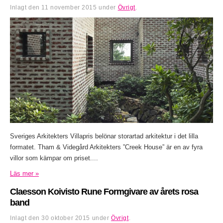
Inlagt den
11 november 2015
under
Övrigt
.
Sveriges Arkitekters Villapris belönar storartad arkitektur i det lilla
formatet. Tham & Videgård Arkitekters ”Creek House” är en av fyra
villor som kämpar om priset....
Läs mer »
Claesson Koivisto Rune Formgivare av årets rosa
band
Inlagt den
30 oktober 2015
under
Övrigt
.