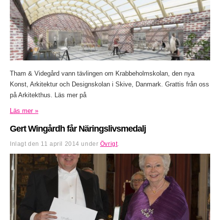
Tham & Videgård vann tävlingen om Krabbeholmskolan, den nya
Konst, Arkitektur och Designskolan i Skive, Danmark. Grattis från oss
på Arkitekthus. Läs mer på
Läs mer »
Gert Wingårdh får Näringslivsmedalj
Inlagt den
11 april 2014
under
Övrigt
.