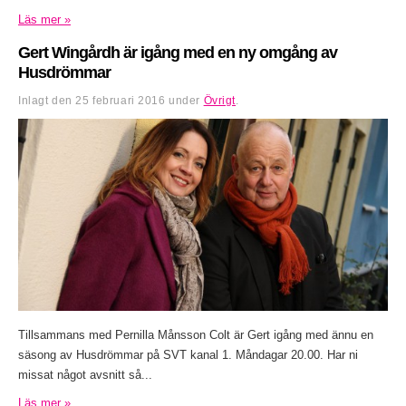
Läs mer »
Gert Wingårdh är igång med en ny omgång av
Husdrömmar
Inlagt den
25 februari 2016
under
Övrigt
.
Tillsammans med Pernilla Månsson Colt är Gert igång med ännu en
säsong av Husdrömmar på SVT kanal 1. Måndagar 20.00. Har ni
missat något avsnitt så...
Läs mer »