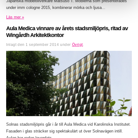
Japanska möbeltillverkare Matsuso T. Möblerna som presenterades
under imm cologne 2015, kombinerar mörka och ljusa...
Läs mer »
Aula Medica vinnare av årets stadsmiljöpris, ritad av
Wingårdh Arkitektkontor
Inlagt den
1 september 2014
under
Övrigt
.
Solnas stadsmiljöpris går i år till Aula Medica vid Karolinska Institutet.
Fasaden i glas sträcker sig spektakulärt ut över Solnavägen intill.
Aulan har redan lovordats...