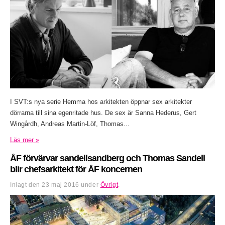
I SVT:s nya serie Hemma hos arkitekten öppnar sex arkitekter
dörrarna till sina egenritade hus. De sex är Sanna Hederus, Gert
Wingårdh, Andreas Martin-Löf, Thomas...
Läs mer »
ÅF förvärvar sandellsandberg och Thomas Sandell
blir chefsarkitekt för ÅF koncernen
Inlagt den
23 maj 2016
under
Övrigt
.