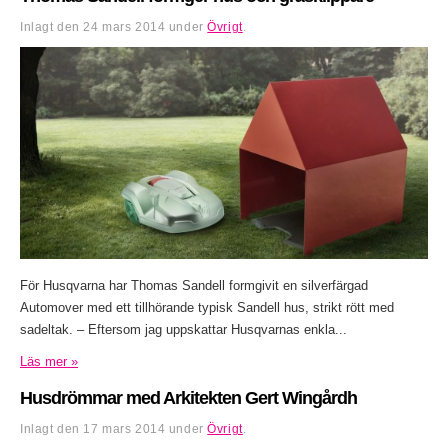
Inlagt den
24 mars 2014
under
Övrigt
.
För Husqvarna har Thomas Sandell formgivit en silverfärgad
Automover med ett tillhörande typisk Sandell hus, strikt rött med
sadeltak. – Eftersom jag uppskattar Husqvarnas enkla...
Läs mer »
Husdrömmar med Arkitekten Gert Wingårdh
Inlagt den
17 mars 2014
under
Övrigt
.