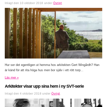
Inlagt den
10 oktober 2018
under
Övrigt
.
Hur ser det egentligen ut hemma hos arkitekten Gert Wingårdh? Han
är känd för att rita höga hus men bor själv i ett rött torp...
Läs mer »
Arkitekter visar upp sina hem i ny SVT-serie
Inlagt den
4 oktober 2018
under
Övrigt
.