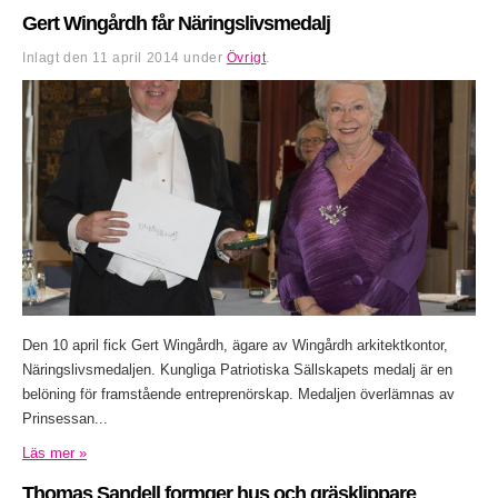
Gert Wingårdh får Näringslivsmedalj
Inlagt den
11 april 2014
under
Övrigt
.
Den 10 april fick Gert Wingårdh, ägare av Wingårdh arkitektkontor,
Näringslivsmedaljen. Kungliga Patriotiska Sällskapets medalj är en
belöning för framstående entreprenörskap. Medaljen överlämnas av
Prinsessan...
Läs mer »
Thomas Sandell formger hus och gräsklippare