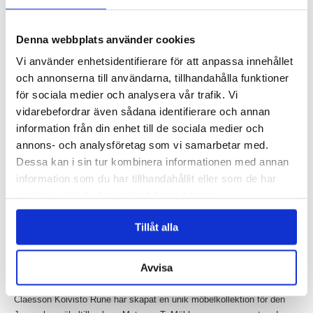
Engblad & Co, från Eco Wallpaper, har vunnit en utmärkelse i 2015
års upplaga av Wallpaper* Design Award för tapeten Blur, med design
av Claesson...
Denna webbplats använder cookies
Läs mer »
Vi använder enhetsidentifierare för att anpassa innehållet
och annonserna till användarna, tillhandahålla funktioner
Claesson Koivisto Rune gör randig möbelkollektion
för sociala medier och analysera vår trafik. Vi
för Matsuso T
vidarebefordrar även sådana identifierare och annan
Inlagt den
20 januari 2015
under
Övrigt
.
information från din enhet till de sociala medier och
annons- och analysföretag som vi samarbetar med.
Dessa kan i sin tur kombinera informationen med annan
information som du har tillhandahållit eller som de har
samlat in när du har använt deras tjänster.
Tillåt alla
Avvisa
Claesson Koivisto Rune har skapat en unik möbelkollektion för den