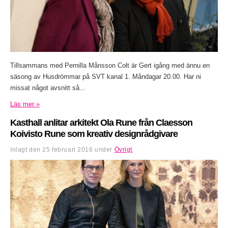
Tillsammans med Pernilla Månsson Colt är Gert igång med ännu en
säsong av Husdrömmar på SVT kanal 1. Måndagar 20.00. Har ni
missat något avsnitt så...
Läs mer »
Kasthall anlitar arkitekt Ola Rune från Claesson
Koivisto Rune som kreativ designrådgivare
Inlagt den
25 februari 2016
under
Övrigt
.