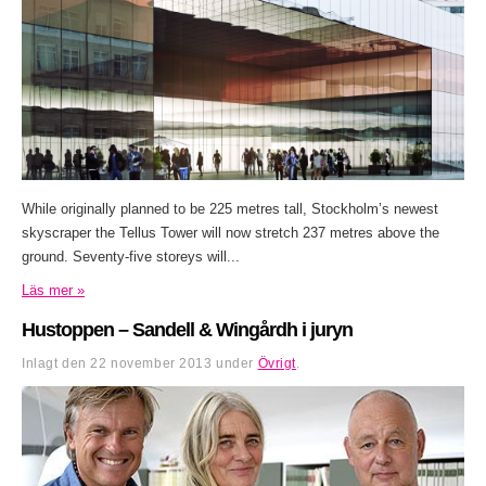
While originally planned to be 225 metres tall, Stockholm’s newest
skyscraper the Tellus Tower will now stretch 237 metres above the
ground. Seventy-five storeys will...
Läs mer »
Hustoppen – Sandell & Wingårdh i juryn
Inlagt den
22 november 2013
under
Övrigt
.