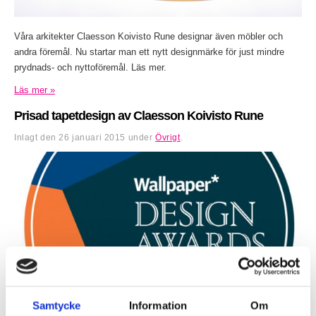
Våra arkitekter Claesson Koivisto Rune designar även möbler och
andra föremål. Nu startar man ett nytt designmärke för just mindre
prydnads- och nyttoföremål. Läs mer.
Läs mer »
Prisad tapetdesign av Claesson Koivisto Rune
Inlagt den
26 januari 2015
under
Övrigt
.
Samtycke
Information
Om