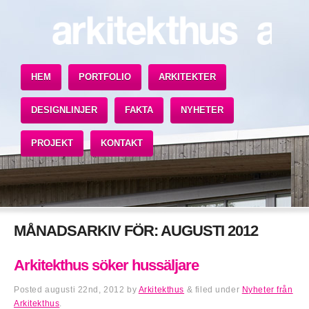
HEM
PORTFOLIO
ARKITEKTER
DESIGNLINJER
FAKTA
NYHETER
PROJEKT
KONTAKT
MÅNADSARKIV FÖR:
AUGUSTI 2012
Arkitekthus söker hussäljare
Posted
augusti 22nd, 2012
by
Arkitekthus
&
filed under
Nyheter från
Arkitekthus
.