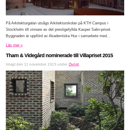
På Arkitekturgalan utsågs Arkitekturskolan på KTH Campus i
Stockholm till vinnare av det prestigefyllda Kasper Salin-priset.
Byggnaden är uppförd av Akademiska Hus i samarbete med...
Läs mer »
Tham & Videgård nominerade till Villapriset 2015
Inlagt den
11 november 2015
under
Övrigt
.