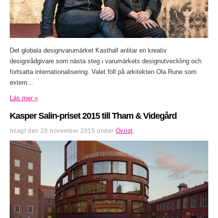
Det globala designvarumärket Kasthall anlitar en kreativ
designrådgivare som nästa steg i varumärkets designutveckling och
fortsatta internationalisering. Valet föll på arkitekten Ola Rune som
extern...
Läs mer »
Kasper Salin-priset 2015 till Tham & Videgård
Inlagt den
20 november 2015
under
Övrigt
.