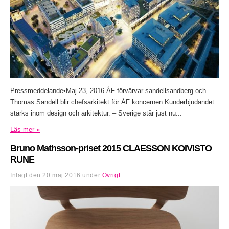
Pressmeddelande•Maj 23, 2016 ÅF förvärvar sandellsandberg och
Thomas Sandell blir chefsarkitekt för ÅF koncernen Kunderbjudandet
stärks inom design och arkitektur. – Sverige står just nu...
Läs mer »
Bruno Mathsson-priset 2015 CLAESSON KOIVISTO
RUNE
Inlagt den
20 maj 2016
under
Övrigt
.