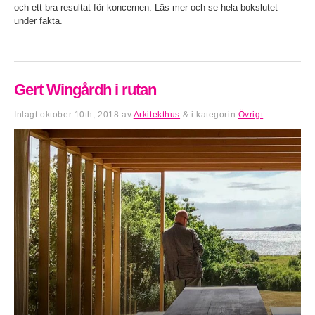
och ett bra resultat för koncernen. Läs mer och se hela bokslutet
under fakta.
Gert Wingårdh i rutan
Inlagt
oktober 10th, 2018
av
Arkitekthus
&
i kategorin
Övrigt
.