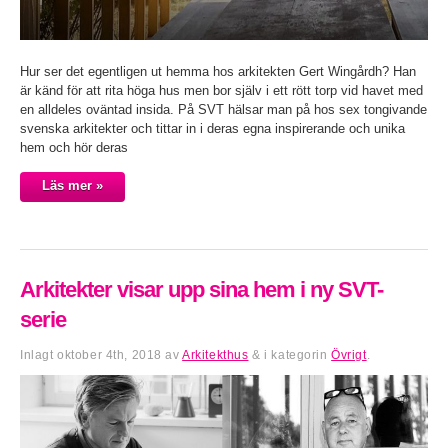
Hur ser det egentligen ut hemma hos arkitekten Gert Wingårdh? Han
är känd för att rita höga hus men bor själv i ett rött torp vid havet med
en alldeles oväntad insida. På SVT hälsar man på hos sex tongivande
svenska arkitekter och tittar in i deras egna inspirerande och unika
hem och hör deras
Läs mer »
Arkitekter visar upp sina hem i ny SVT-
serie
Inlagt
oktober 4th, 2018
av
Arkitekthus
&
i kategorin
Övrigt
.