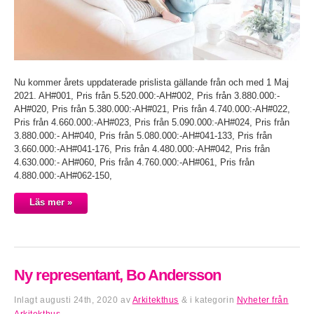
Nu kommer årets uppdaterade prislista gällande från och med 1 Maj
2021. AH#001, Pris från 5.520.000:-AH#002, Pris från 3.880.000:-
AH#020, Pris från 5.380.000:-AH#021, Pris från 4.740.000:-AH#022,
Pris från 4.660.000:-AH#023, Pris från 5.090.000:-AH#024, Pris från
3.880.000:- AH#040, Pris från 5.080.000:-AH#041-133, Pris från
3.660.000:-AH#041-176, Pris från 4.480.000:-AH#042, Pris från
4.630.000:- AH#060, Pris från 4.760.000:-AH#061, Pris från
4.880.000:-AH#062-150,
Läs mer »
Ny representant, Bo Andersson
Inlagt
augusti 24th, 2020
av
Arkitekthus
&
i kategorin
Nyheter från