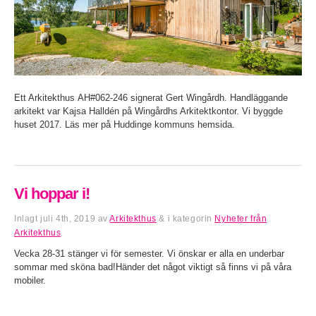
Ett Arkitekthus AH#062-246 signerat Gert Wingårdh. Handläggande
arkitekt var Kajsa Halldén på Wingårdhs Arkitektkontor. Vi byggde
huset 2017. Läs mer på Huddinge kommuns hemsida.
Vi hoppar i!
Inlagt
juli 4th, 2019
av
Arkitekthus
&
i kategorin
Nyheter från
Arkitekthus
.
Vecka 28-31 stänger vi för semester. Vi önskar er alla en underbar
sommar med sköna bad!Händer det något viktigt så finns vi på våra
mobiler.