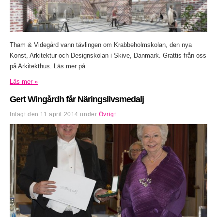
Tham & Videgård vann tävlingen om Krabbeholmskolan, den nya
Konst, Arkitektur och Designskolan i Skive, Danmark. Grattis från oss
på Arkitekthus. Läs mer på
Läs mer »
Gert Wingårdh får Näringslivsmedalj
Inlagt den
11 april 2014
under
Övrigt
.