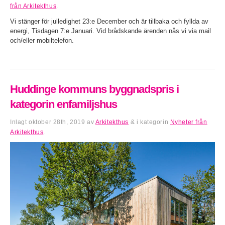
från Arkitekthus
.
Vi stänger för julledighet 23:e December och är tillbaka och fyllda av
energi, Tisdagen 7:e Januari. Vid brådskande ärenden nås vi via mail
och/eller mobiltelefon.
Huddinge kommuns byggnadspris i
kategorin enfamiljshus
Inlagt
oktober 28th, 2019
av
Arkitekthus
&
i kategorin
Nyheter från
Arkitekthus
.