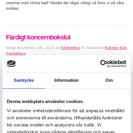
sommar med sköna bad! Händer det något viktigt så finns vi på våra
mobiler.
Färdigt koncernbokslut
Inlagt
december 19th, 2016
av
Arkitekthus
&
i kategorin
Nyheter från
Arkitekthus
.
Nu är koncernbokslutet klart per den 30 april 2016. Du hittar det här.
Samtycke
Information
Om
Vi önskar er en God Jul
Denna webbplats använder cookies
Inlagt
december 19th, 2016
av
Arkitekthus
&
i kategorin
Nyheter från
Arkitekthus
.
Vi använder enhetsidentifierare för att anpassa innehållet
Arkitekthus önskar alla kunder, leverantörer och vänner en riktigt God
och annonserna till användarna, tillhandahålla funktioner
Jul och ett Gott Nytt År.
för sociala medier och analysera vår trafik. Vi
vidarebefordrar även sådana identifierare och annan