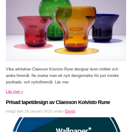
Våra arkitekter Claesson Koivisto Rune designar även möbler och
andra föremål. Nu startar man ett nytt designmärke för just mindre
prydnads- och nyttoföremål. Läs mer.
Läs mer »
Prisad tapetdesign av Claesson Koivisto Rune
Inlagt den
26 januari 2015
under
Övrigt
.