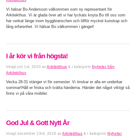
Arkitekthus
.
Vi hälsar Bo Andersson välkommen som ny representant för
Arkitekthus. Vi är glada över att vi har lyckats knyta Bo till oss som
har verkat länge inom byggbranschen och tillför mycket kunskap och
lång erfarenhet. Vi hälsar Bo välkommen i gänget!
I år kör vi från högsta!
Inlagt
juli 1st, 2020
av
Arkitekthus
&
i kategorin
Nyheter från
Arkitekthus
.
Vecka 28-31 stänger vi för semester. Vi önskar er alla en underbar
sommar!Håll er friska och tvätta händerna. Händer det något viktigt så
finns vi på våra mobiler.
God Jul & Gott Nytt År
Inlagt
december 23rd, 2019
av
Arkitekthus
&
i kategorin
Nyheter