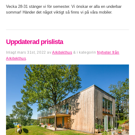
Vecka 28-31 stänger vi för semester. Vi önskar er alla en underbar
sommar! Händer det något viktigt så finns vi på våra mobiler.
Uppdaterad prislista
Inlagt
mars 31st, 2022
av
Arkitekthus
&
i kategorin
Nyheter från
Arkitekthus
.