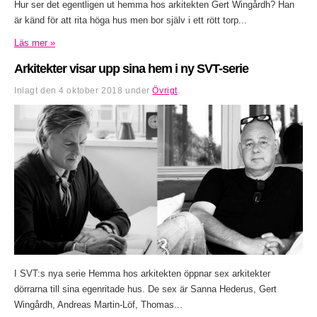
Hur ser det egentligen ut hemma hos arkitekten Gert Wingårdh? Han
är känd för att rita höga hus men bor själv i ett rött torp...
Läs mer »
Arkitekter visar upp sina hem i ny SVT-serie
Inlagt den
4 oktober 2018
under
Övrigt
.
I SVT:s nya serie Hemma hos arkitekten öppnar sex arkitekter
dörrarna till sina egenritade hus. De sex är Sanna Hederus, Gert
Wingårdh, Andreas Martin-Löf, Thomas...