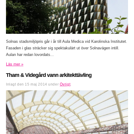
Solnas stadsmiljöpris går i år till Aula Medica vid Karolinska Institutet.
Fasaden i glas sträcker sig spektakulärt ut över Solnavägen intill.
Aulan har redan lovordats...
Läs mer »
Tham & Videgård vann arkitekttävling
Inlagt den
15 maj 2014
under
Övrigt
.