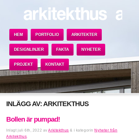
HEM
PORTFOLIO
ARKITEKTER
DESIGNLINJER
FAKTA
NYHETER
PROJEKT
KONTAKT
INLÄGG AV:
ARKITEKTHUS
Bollen är pumpad!
Inlagt
juli 6th, 2022
av
Arkitekthus
&
i kategorin
Nyheter från
Arkitekthus
.