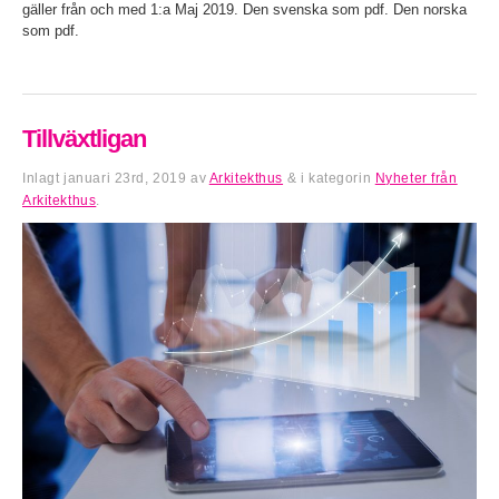
gäller från och med 1:a Maj 2019. Den svenska som pdf. Den norska
som pdf.
Tillväxtligan
Inlagt
januari 23rd, 2019
av
Arkitekthus
&
i kategorin
Nyheter från
Arkitekthus
.