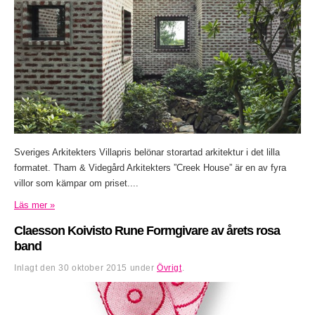
Sveriges Arkitekters Villapris belönar storartad arkitektur i det lilla
formatet. Tham & Videgård Arkitekters ”Creek House” är en av fyra
villor som kämpar om priset....
Läs mer »
Claesson Koivisto Rune Formgivare av årets rosa
band
Inlagt den
30 oktober 2015
under
Övrigt
.