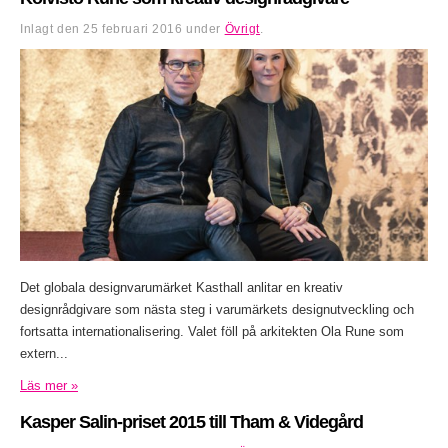
Inlagt den
25 februari 2016
under
Övrigt
.
Det globala designvarumärket Kasthall anlitar en kreativ
designrådgivare som nästa steg i varumärkets designutveckling och
fortsatta internationalisering. Valet föll på arkitekten Ola Rune som
extern...
Läs mer »
Kasper Salin-priset 2015 till Tham & Videgård