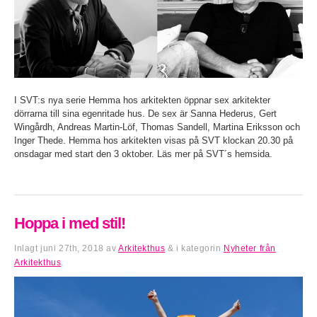
I SVT:s nya serie Hemma hos arkitekten öppnar sex arkitekter
dörrarna till sina egenritade hus. De sex är Sanna Hederus, Gert
Wingårdh, Andreas Martin-Löf, Thomas Sandell, Martina Eriksson och
Inger Thede. Hemma hos arkitekten visas på SVT klockan 20.30 på
onsdagar med start den 3 oktober. Läs mer på SVT´s hemsida.
Hoppa i med stil!
Inlagt
juni 27th, 2018
av
Arkitekthus
&
i kategorin
Nyheter från
Arkitekthus
.