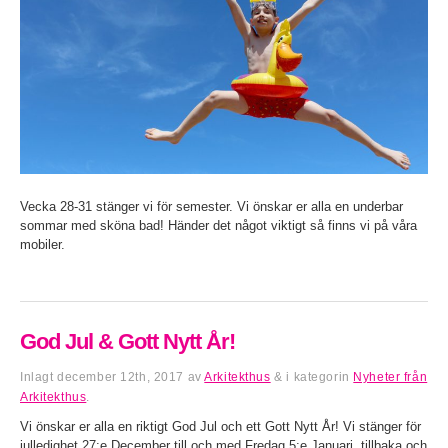
Vecka 28-31 stänger vi för semester. Vi önskar er alla en underbar
sommar med sköna bad! Händer det något viktigt så finns vi på våra
mobiler.
God Jul & Gott Nytt År!
Inlagt
december 12th, 2017
av
Arkitekthus
&
i kategorin
Nyheter från
Arkitekthus
.
Vi önskar er alla en riktigt God Jul och ett Gott Nytt År! Vi stänger för
julledighet 27:e December till och med Fredag 5:e Januari, tillbaka och