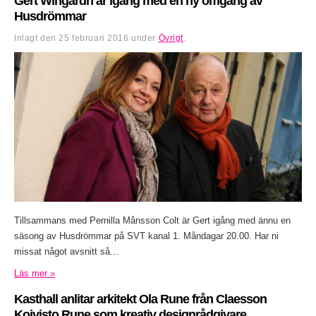
Gert Wingårdh är igång med en ny omgång av
Husdrömmar
Inlagt den
25 februari 2016
under
Övrigt
.
Tillsammans med Pernilla Månsson Colt är Gert igång med ännu en
säsong av Husdrömmar på SVT kanal 1. Måndagar 20.00. Har ni
missat något avsnitt så...
Läs mer »
Kasthall anlitar arkitekt Ola Rune från Claesson
Koivisto Rune som kreativ designrådgivare