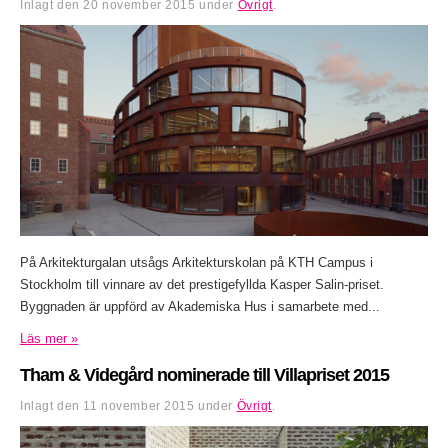
Inlagt den
20 november 2015
under
Övrigt
.
På Arkitekturgalan utsågs Arkitekturskolan på KTH Campus i
Stockholm till vinnare av det prestigefyllda Kasper Salin-priset.
Byggnaden är uppförd av Akademiska Hus i samarbete med...
Läs mer »
Tham & Videgård nominerade till Villapriset 2015
Inlagt den
11 november 2015
under
Övrigt
.