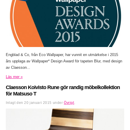
Engblad & Co, från Eco Wallpaper, har vunnit en utmärkelse i 2015
års upplaga av Wallpaper* Design Award för tapeten Blur, med design
av Claesson...
Läs mer »
Claesson Koivisto Rune gör randig möbelkollektion
för Matsuso T
Inlagt den
20 januari 2015
under
Övrigt
.