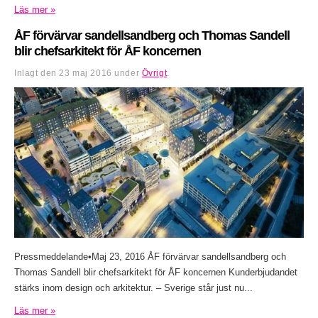
Läs mer »
ÅF förvärvar sandellsandberg och Thomas Sandell
blir chefsarkitekt för ÅF koncernen
Inlagt den
23 maj 2016
under
Övrigt
.
Pressmeddelande•Maj 23, 2016 ÅF förvärvar sandellsandberg och
Thomas Sandell blir chefsarkitekt för ÅF koncernen Kunderbjudandet
stärks inom design och arkitektur. – Sverige står just nu...
Läs mer »