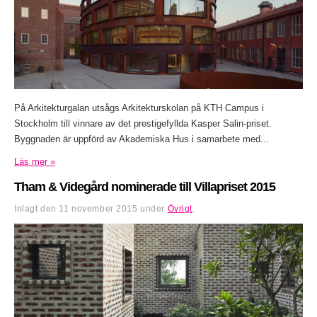
På Arkitekturgalan utsågs Arkitekturskolan på KTH Campus i
Stockholm till vinnare av det prestigefyllda Kasper Salin-priset.
Byggnaden är uppförd av Akademiska Hus i samarbete med...
Läs mer »
Tham & Videgård nominerade till Villapriset 2015
Inlagt den
11 november 2015
under
Övrigt
.