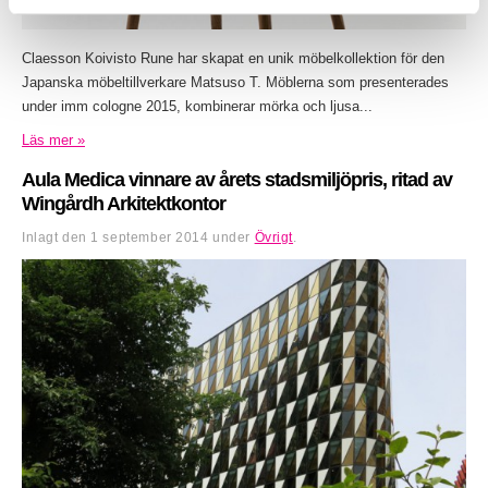
Claesson Koivisto Rune har skapat en unik möbelkollektion för den
Japanska möbeltillverkare Matsuso T. Möblerna som presenterades
under imm cologne 2015, kombinerar mörka och ljusa...
Läs mer »
Aula Medica vinnare av årets stadsmiljöpris, ritad av
Wingårdh Arkitektkontor
Inlagt den
1 september 2014
under
Övrigt
.