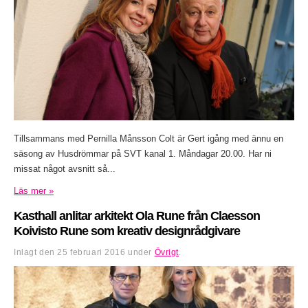
Tillsammans med Pernilla Månsson Colt är Gert igång med ännu en
säsong av Husdrömmar på SVT kanal 1. Måndagar 20.00. Har ni
missat något avsnitt så...
Läs mer »
Kasthall anlitar arkitekt Ola Rune från Claesson
Koivisto Rune som kreativ designrådgivare
Inlagt den
25 februari 2016
under
Övrigt
.