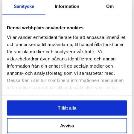
Samtycke
Information
Om
Engblad & Co, från Eco Wallpaper, har vunnit en utmärkelse i 2015
Denna webbplats använder cookies
års upplaga av Wallpaper* Design Award för tapeten Blur, med design
av Claesson...
Vi använder enhetsidentifierare för att anpassa innehållet
och annonserna till användarna, tillhandahålla funktioner
Läs mer »
för sociala medier och analysera vår trafik. Vi
Claesson Koivisto Rune gör randig möbelkollektion
vidarebefordrar även sådana identifierare och annan
för Matsuso T
information från din enhet till de sociala medier och
annons- och analysföretag som vi samarbetar med.
Inlagt den
20 januari 2015
under
Övrigt
.
Dessa kan i sin tur kombinera informationen med annan
information som du har tillhandahållit eller som de har
samlat in när du har använt deras tjänster.
Tillåt alla
Avvisa