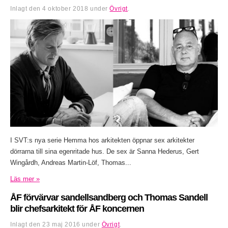
Inlagt den
4 oktober 2018
under
Övrigt
.
I SVT:s nya serie Hemma hos arkitekten öppnar sex arkitekter
dörrarna till sina egenritade hus. De sex är Sanna Hederus, Gert
Wingårdh, Andreas Martin-Löf, Thomas...
Läs mer »
ÅF förvärvar sandellsandberg och Thomas Sandell
blir chefsarkitekt för ÅF koncernen
Inlagt den
23 maj 2016
under
Övrigt
.