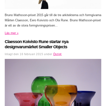
Bruno Mathsson-priset 2015 går till de tre arkitekterna och formgivarna
Mårten Claesson, Eero Koivisto och Ola Rune. Bruno Mathsson-priset
är ett av de stora formgivningsprisen...
Läs mer »
Claesson Koivisto Rune startar nya
designvarumärket Smaller Objects
Inlagt den
16 februari 2015
under
Övrigt
.