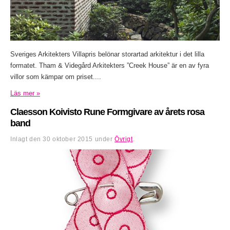
Sveriges Arkitekters Villapris belönar storartad arkitektur i det lilla
formatet. Tham & Videgård Arkitekters ”Creek House” är en av fyra
villor som kämpar om priset....
Läs mer »
Claesson Koivisto Rune Formgivare av årets rosa
band
Inlagt den
30 oktober 2015
under
Övrigt
.