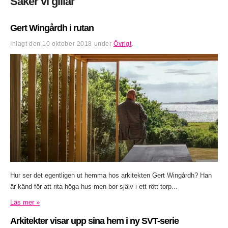
Saker vi gillar
Gert Wingårdh i rutan
Inlagt den
10 oktober 2018
under
Övrigt
.
Hur ser det egentligen ut hemma hos arkitekten Gert Wingårdh? Han
är känd för att rita höga hus men bor själv i ett rött torp...
Läs mer »
Arkitekter visar upp sina hem i ny SVT-serie