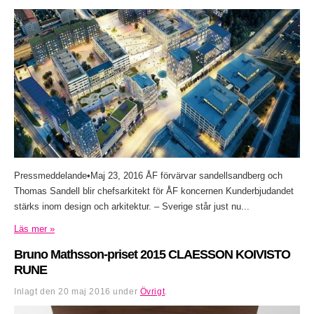
Pressmeddelande•Maj 23, 2016 ÅF förvärvar sandellsandberg och
Thomas Sandell blir chefsarkitekt för ÅF koncernen Kunderbjudandet
stärks inom design och arkitektur. – Sverige står just nu...
Läs mer »
Bruno Mathsson-priset 2015 CLAESSON KOIVISTO
RUNE
Inlagt den
20 maj 2016
under
Övrigt
.