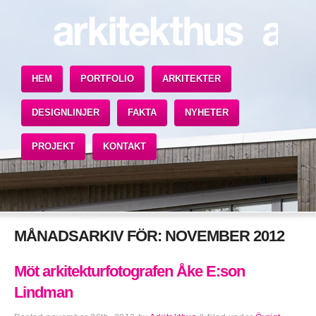
HEM
PORTFOLIO
ARKITEKTER
DESIGNLINJER
FAKTA
NYHETER
PROJEKT
KONTAKT
MÅNADSARKIV FÖR:
NOVEMBER 2012
Möt arkitekturfotografen Åke E:son
Lindman