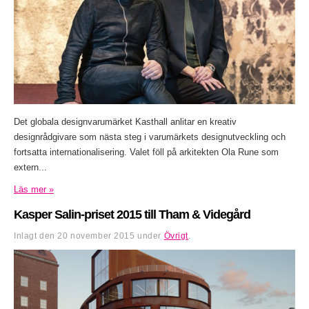
Det globala designvarumärket Kasthall anlitar en kreativ
designrådgivare som nästa steg i varumärkets designutveckling och
fortsatta internationalisering. Valet föll på arkitekten Ola Rune som
extern...
Läs mer »
Kasper Salin-priset 2015 till Tham & Videgård
Inlagt den
20 november 2015
under
Övrigt
.