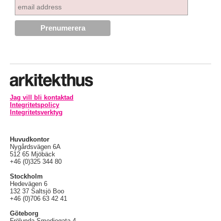
Jag vill bli kontaktad
Integritetspolicy
Integritetsverktyg
Huvudkontor
Nygårdsvägen 6A
512 65 Mjöbäck
+46 (0)325 344 80
Stockholm
Hedevägen 6
132 37 Saltsjö Boo
+46 (0)706 63 42 41
Göteborg
Frölunda Smedjegata 4