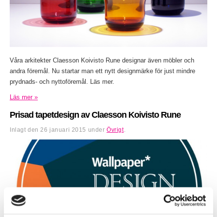
Våra arkitekter Claesson Koivisto Rune designar även möbler och
andra föremål. Nu startar man ett nytt designmärke för just mindre
prydnads- och nyttoföremål. Läs mer.
Läs mer »
Prisad tapetdesign av Claesson Koivisto Rune
Inlagt den
26 januari 2015
under
Övrigt
.