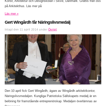
Konst, Arkitektur och Designskolan i Skive, Danmark. Grattis från oss
på Arkitekthus. Läs mer på
Läs mer »
Gert Wingårdh får Näringslivsmedalj
Inlagt den
11 april 2014
under
Övrigt
.
Den 10 april fick Gert Wingårdh, ägare av Wingårdh arkitektkontor,
Näringslivsmedaljen. Kungliga Patriotiska Sällskapets medalj är en
belöning för framstående entreprenörskap. Medaljen överlämnas av