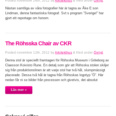
Posted
november 26th, 2012
by
Arkitekthus
&
filed under
Övrigt
.
Nästan samtliga av våra fotografier här är tagna av Åke E:son
Lindman, denna fantastiska fotograf. Svt:s program ”Sverige!” har
gjort ett reportage om honom.
The Röhsska Chair av CKR
Posted
november 12th, 2012
by
Arkitekthus
&
filed under
Övrigt
.
Denna stol är speciellt framtagen för Röhsska Museum i Göteborg av
Claesson Koivisto Rune. En detalj som gör att Röhsska stolen skiljer
sig från produktionslinen är att varje stol har två hål, slumpmässigt
placerade. Dessa två hål är tagna från Röhsskas logotyp ”Ö”. Här
nedan får ni se bilder från processen och givetvis, det absolut
Läs mer »