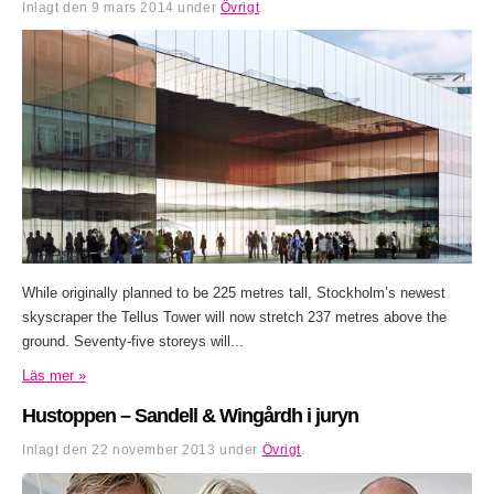
Inlagt den
9 mars 2014
under
Övrigt
.
While originally planned to be 225 metres tall, Stockholm’s newest
skyscraper the Tellus Tower will now stretch 237 metres above the
ground. Seventy-five storeys will...
Läs mer »
Hustoppen – Sandell & Wingårdh i juryn
Inlagt den
22 november 2013
under
Övrigt
.