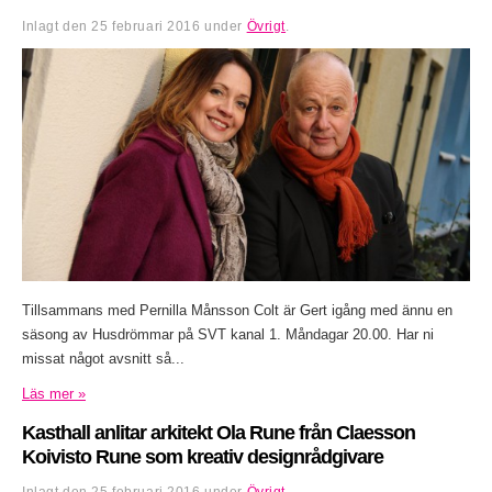
Inlagt den
25 februari 2016
under
Övrigt
.
Tillsammans med Pernilla Månsson Colt är Gert igång med ännu en
säsong av Husdrömmar på SVT kanal 1. Måndagar 20.00. Har ni
missat något avsnitt så...
Läs mer »
Kasthall anlitar arkitekt Ola Rune från Claesson
Koivisto Rune som kreativ designrådgivare
Inlagt den
25 februari 2016
under
Övrigt
.