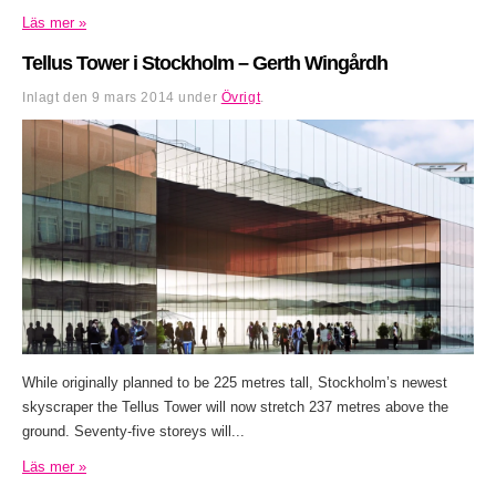
Läs mer »
Tellus Tower i Stockholm – Gerth Wingårdh
Inlagt den
9 mars 2014
under
Övrigt
.
While originally planned to be 225 metres tall, Stockholm’s newest
skyscraper the Tellus Tower will now stretch 237 metres above the
ground. Seventy-five storeys will...
Läs mer »