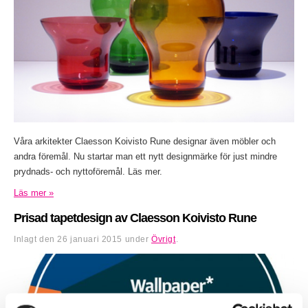
Våra arkitekter Claesson Koivisto Rune designar även möbler och
andra föremål. Nu startar man ett nytt designmärke för just mindre
prydnads- och nyttoföremål. Läs mer.
Läs mer »
Prisad tapetdesign av Claesson Koivisto Rune
Inlagt den
26 januari 2015
under
Övrigt
.