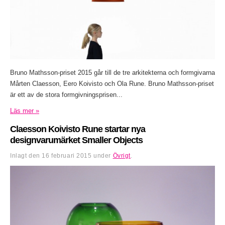
Bruno Mathsson-priset 2015 går till de tre arkitekterna och formgivarna
Mårten Claesson, Eero Koivisto och Ola Rune. Bruno Mathsson-priset
är ett av de stora formgivningsprisen...
Läs mer »
Claesson Koivisto Rune startar nya
designvarumärket Smaller Objects
Inlagt den
16 februari 2015
under
Övrigt
.