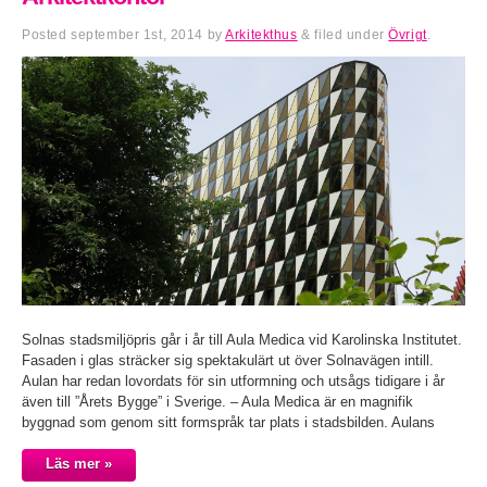
Posted
september 1st, 2014
by
Arkitekthus
&
filed under
Övrigt
.
Solnas stadsmiljöpris går i år till Aula Medica vid Karolinska Institutet.
Fasaden i glas sträcker sig spektakulärt ut över Solnavägen intill.
Aulan har redan lovordats för sin utformning och utsågs tidigare i år
även till ”Årets Bygge” i Sverige. – Aula Medica är en magnifik
byggnad som genom sitt formspråk tar plats i stadsbilden. Aulans
Läs mer »