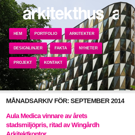
HEM
PORTFOLIO
ARKITEKTER
DESIGNLINJER
FAKTA
NYHETER
PROJEKT
KONTAKT
MÅNADSARKIV FÖR:
SEPTEMBER 2014
Aula Medica vinnare av årets
stadsmiljöpris, ritad av Wingårdh
Arkitektkontor