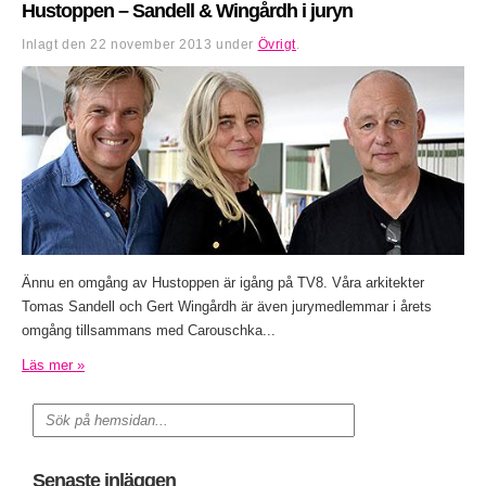
Hustoppen – Sandell & Wingårdh i juryn
Inlagt den
22 november 2013
under
Övrigt
.
Ännu en omgång av Hustoppen är igång på TV8. Våra arkitekter
Tomas Sandell och Gert Wingårdh är även jurymedlemmar i årets
omgång tillsammans med Carouschka...
Läs mer »
Senaste inläggen