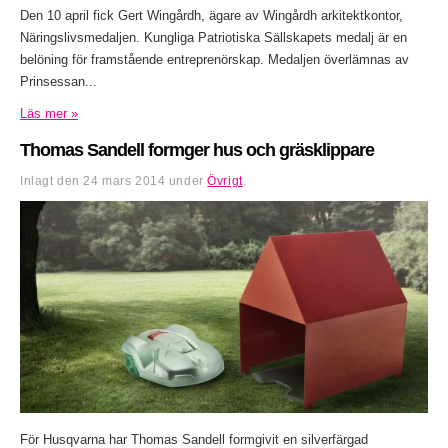
Den 10 april fick Gert Wingårdh, ägare av Wingårdh arkitektkontor,
Näringslivsmedaljen. Kungliga Patriotiska Sällskapets medalj är en
belöning för framstående entreprenörskap. Medaljen överlämnas av
Prinsessan...
Läs mer »
Thomas Sandell formger hus och gräsklippare
Inlagt den
24 mars 2014
under
Övrigt
.
För Husqvarna har Thomas Sandell formgivit en silverfärgad