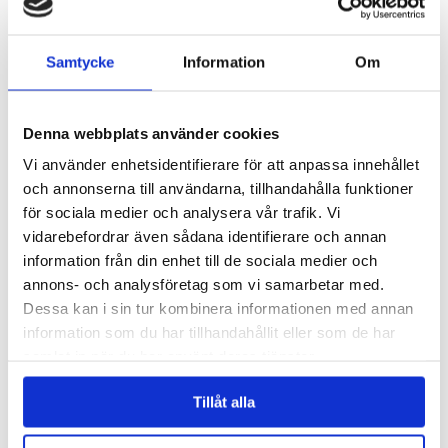
Samtycke
Information
Om
Denna webbplats använder cookies
Engblad & Co, från Eco Wallpaper, har vunnit en utmärkelse i 2015
Vi använder enhetsidentifierare för att anpassa innehållet
års upplaga av Wallpaper* Design Award för tapeten Blur, med design
och annonserna till användarna, tillhandahålla funktioner
av Claesson...
för sociala medier och analysera vår trafik. Vi
Läs mer »
vidarebefordrar även sådana identifierare och annan
information från din enhet till de sociala medier och
Claesson Koivisto Rune gör randig möbelkollektion
annons- och analysföretag som vi samarbetar med.
för Matsuso T
Dessa kan i sin tur kombinera informationen med annan
Inlagt den
20 januari 2015
under
Övrigt
.
information som du har tillhandahållit eller som de har
samlat in när du har använt deras tjänster.
Tillåt alla