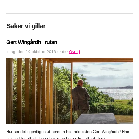
Saker vi gillar
Gert Wingårdh i rutan
Inlagt den
10 oktober 2018
under
Övrigt
.
Hur ser det egentligen ut hemma hos arkitekten Gert Wingårdh? Han
är känd för att rita höga hus men bor själv i ett rött torp...