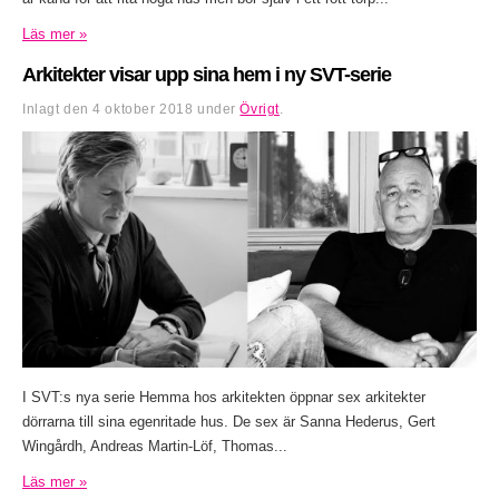
Läs mer »
Arkitekter visar upp sina hem i ny SVT-serie
Inlagt den
4 oktober 2018
under
Övrigt
.
I SVT:s nya serie Hemma hos arkitekten öppnar sex arkitekter
dörrarna till sina egenritade hus. De sex är Sanna Hederus, Gert
Wingårdh, Andreas Martin-Löf, Thomas...
Läs mer »