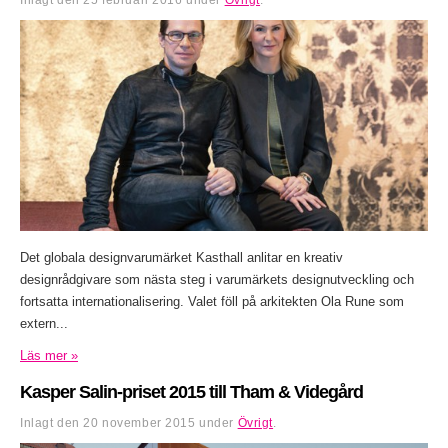
Det globala designvarumärket Kasthall anlitar en kreativ
designrådgivare som nästa steg i varumärkets designutveckling och
fortsatta internationalisering. Valet föll på arkitekten Ola Rune som
extern...
Läs mer »
Kasper Salin-priset 2015 till Tham & Videgård
Inlagt den
20 november 2015
under
Övrigt
.