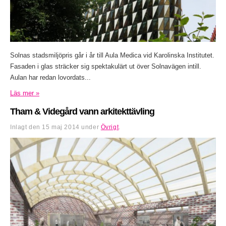
Solnas stadsmiljöpris går i år till Aula Medica vid Karolinska Institutet.
Fasaden i glas sträcker sig spektakulärt ut över Solnavägen intill.
Aulan har redan lovordats...
Läs mer »
Tham & Videgård vann arkitekttävling
Inlagt den
15 maj 2014
under
Övrigt
.