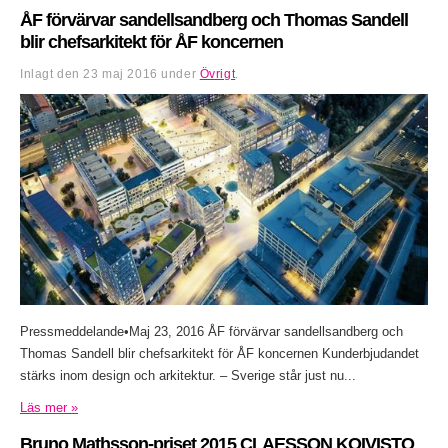
ÅF förvärvar sandellsandberg och Thomas Sandell
blir chefsarkitekt för ÅF koncernen
Inlagt den
23 maj 2016
under
Övrigt
.
Pressmeddelande•Maj 23, 2016 ÅF förvärvar sandellsandberg och
Thomas Sandell blir chefsarkitekt för ÅF koncernen Kunderbjudandet
stärks inom design och arkitektur. – Sverige står just nu...
Läs mer »
Bruno Mathsson-priset 2015 CLAESSON KOIVISTO