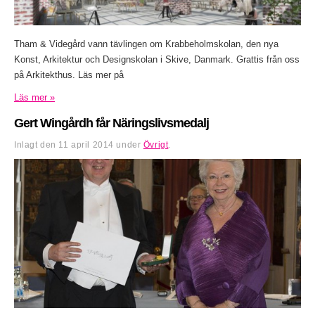
Tham & Videgård vann tävlingen om Krabbeholmskolan, den nya
Konst, Arkitektur och Designskolan i Skive, Danmark. Grattis från oss
på Arkitekthus. Läs mer på
Läs mer »
Gert Wingårdh får Näringslivsmedalj
Inlagt den
11 april 2014
under
Övrigt
.