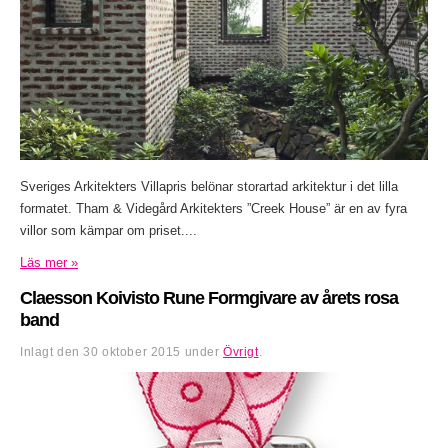
Sveriges Arkitekters Villapris belönar storartad arkitektur i det lilla
formatet. Tham & Videgård Arkitekters ”Creek House” är en av fyra
villor som kämpar om priset....
Läs mer »
Claesson Koivisto Rune Formgivare av årets rosa
band
Inlagt den
30 oktober 2015
under
Övrigt
.