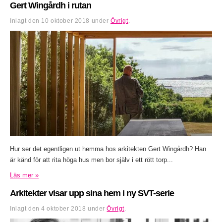
Gert Wingårdh i rutan
Inlagt den
10 oktober 2018
under
Övrigt
.
Hur ser det egentligen ut hemma hos arkitekten Gert Wingårdh? Han
är känd för att rita höga hus men bor själv i ett rött torp...
Läs mer »
Arkitekter visar upp sina hem i ny SVT-serie
Inlagt den
4 oktober 2018
under
Övrigt
.