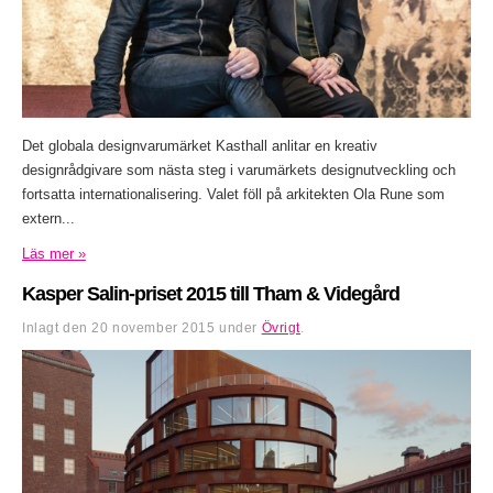
Det globala designvarumärket Kasthall anlitar en kreativ
designrådgivare som nästa steg i varumärkets designutveckling och
fortsatta internationalisering. Valet föll på arkitekten Ola Rune som
extern...
Läs mer »
Kasper Salin-priset 2015 till Tham & Videgård
Inlagt den
20 november 2015
under
Övrigt
.