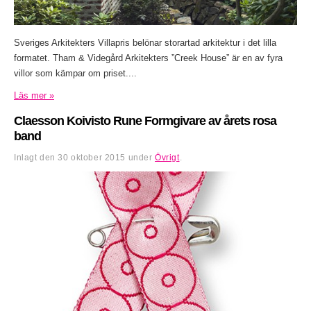
Sveriges Arkitekters Villapris belönar storartad arkitektur i det lilla
formatet. Tham & Videgård Arkitekters ”Creek House” är en av fyra
villor som kämpar om priset....
Läs mer »
Claesson Koivisto Rune Formgivare av årets rosa
band
Inlagt den
30 oktober 2015
under
Övrigt
.