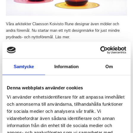
Våra arkitekter Claesson Koivisto Rune designar även möbler och
andra föremål. Nu startar man ett nytt designmärke för just mindre
prydnads- och nyttoföremål. Läs mer.
Läs mer »
Prisad tapetdesign av Claesson Koivisto Rune
Samtycke
Information
Om
Inlagt den
26 januari 2015
under
Övrigt
.
Denna webbplats använder cookies
Vi använder enhetsidentifierare för att anpassa innehållet
och annonserna till användarna, tillhandahålla funktioner
för sociala medier och analysera vår trafik. Vi
vidarebefordrar även sådana identifierare och annan
information från din enhet till de sociala medier och
annons- och analysföretag som vi samarbetar med.