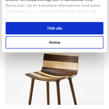
Dessa kan i sin tur kombinera informationen med annan
Engblad & Co, från Eco Wallpaper, har vunnit en utmärkelse i 2015
information som du har tillhandahållit eller som de har
års upplaga av Wallpaper* Design Award för tapeten Blur, med design
samlat in när du har använt deras tjänster.
av Claesson...
Läs mer »
Tillåt alla
Claesson Koivisto Rune gör randig möbelkollektion
för Matsuso T
Avvisa
Inlagt den
20 januari 2015
under
Övrigt
.