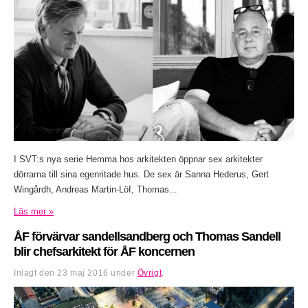
I SVT:s nya serie Hemma hos arkitekten öppnar sex arkitekter
dörrarna till sina egenritade hus. De sex är Sanna Hederus, Gert
Wingårdh, Andreas Martin-Löf, Thomas...
Läs mer »
ÅF förvärvar sandellsandberg och Thomas Sandell
blir chefsarkitekt för ÅF koncernen
Inlagt den
23 maj 2016
under
Övrigt
.