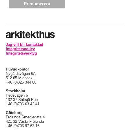
Jag vill bli kontaktad
Integritetspolicy
Integritetsverktyg
Huvudkontor
Nygårdsvägen 6A
512 65 Mjöbäck
+46 (0)325 344 80
Stockholm
Hedevägen 6
132 37 Saltsjö Boo
+46 (0)706 63 42 41
Göteborg
Frölunda Smedjegata 4
421 32 Västa Frölunda
+46 (0)703 97 62 16