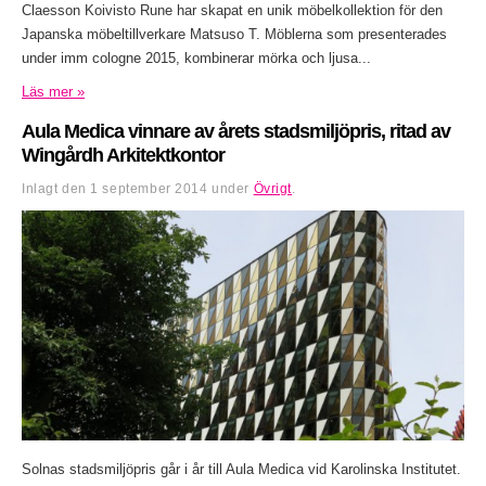
Claesson Koivisto Rune har skapat en unik möbelkollektion för den
Japanska möbeltillverkare Matsuso T. Möblerna som presenterades
under imm cologne 2015, kombinerar mörka och ljusa...
Läs mer »
Aula Medica vinnare av årets stadsmiljöpris, ritad av
Wingårdh Arkitektkontor
Inlagt den
1 september 2014
under
Övrigt
.
Solnas stadsmiljöpris går i år till Aula Medica vid Karolinska Institutet.