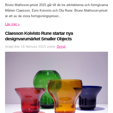
Bruno Mathsson-priset 2015 går till de tre arkitekterna och formgivarna
Mårten Claesson, Eero Koivisto och Ola Rune. Bruno Mathsson-priset
är ett av de stora formgivningsprisen...
Läs mer »
Claesson Koivisto Rune startar nya
designvarumärket Smaller Objects
Inlagt den
16 februari 2015
under
Övrigt
.