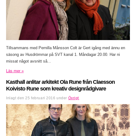
Tillsammans med Pernilla Månsson Colt är Gert igång med ännu en
säsong av Husdrömmar på SVT kanal 1. Måndagar 20.00. Har ni
missat något avsnitt så...
Läs mer »
Kasthall anlitar arkitekt Ola Rune från Claesson
Koivisto Rune som kreativ designrådgivare
Inlagt den
25 februari 2016
under
Övrigt
.