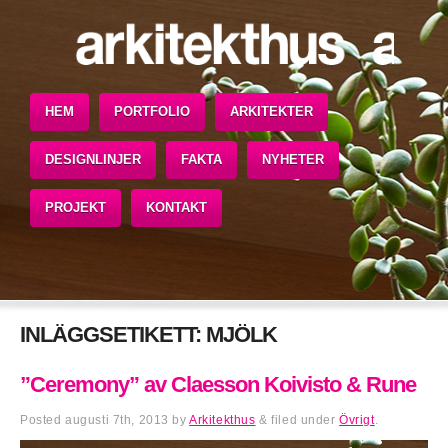
HEM
PORTFOLIO
ARKITEKTER
DESIGNLINJER
FAKTA
NYHETER
PROJEKT
KONTAKT
INLÄGGSETIKETT:
MJÖLK
”Ceremony” av Claesson Koivisto & Rune
Posted
augusti 7th, 2013
by
Arkitekthus
&
filed under
Övrigt
.