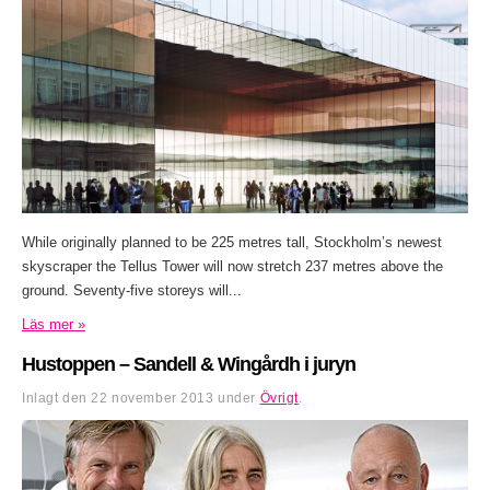
While originally planned to be 225 metres tall, Stockholm’s newest
skyscraper the Tellus Tower will now stretch 237 metres above the
ground. Seventy-five storeys will...
Läs mer »
Hustoppen – Sandell & Wingårdh i juryn
Inlagt den
22 november 2013
under
Övrigt
.