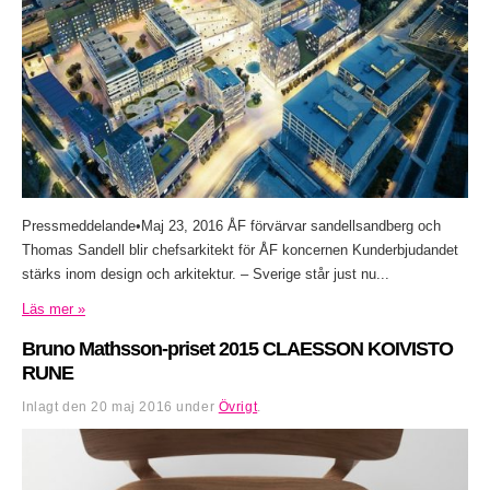
Pressmeddelande•Maj 23, 2016 ÅF förvärvar sandellsandberg och
Thomas Sandell blir chefsarkitekt för ÅF koncernen Kunderbjudandet
stärks inom design och arkitektur. – Sverige står just nu...
Läs mer »
Bruno Mathsson-priset 2015 CLAESSON KOIVISTO
RUNE
Inlagt den
20 maj 2016
under
Övrigt
.