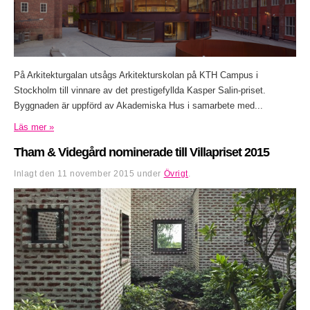
På Arkitekturgalan utsågs Arkitekturskolan på KTH Campus i
Stockholm till vinnare av det prestigefyllda Kasper Salin-priset.
Byggnaden är uppförd av Akademiska Hus i samarbete med...
Läs mer »
Tham & Videgård nominerade till Villapriset 2015
Inlagt den
11 november 2015
under
Övrigt
.