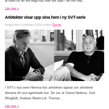
är känd för att rita höga hus men bor själv i ett rött torp...
Läs mer »
Arkitekter visar upp sina hem i ny SVT-serie
Inlagt den
4 oktober 2018
under
Övrigt
.
I SVT:s nya serie Hemma hos arkitekten öppnar sex arkitekter
dörrarna till sina egenritade hus. De sex är Sanna Hederus, Gert
Wingårdh, Andreas Martin-Löf, Thomas...
Läs mer »