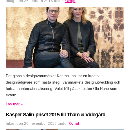
Inlagt den
25 februari 2016
under
Övrigt
.
Det globala designvarumärket Kasthall anlitar en kreativ
designrådgivare som nästa steg i varumärkets designutveckling och
fortsatta internationalisering. Valet föll på arkitekten Ola Rune som
extern...
Läs mer »
Kasper Salin-priset 2015 till Tham & Videgård
Inlagt den
20 november 2015
under
Övrigt
.