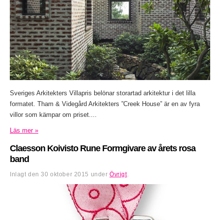
Sveriges Arkitekters Villapris belönar storartad arkitektur i det lilla
formatet. Tham & Videgård Arkitekters ”Creek House” är en av fyra
villor som kämpar om priset....
Läs mer »
Claesson Koivisto Rune Formgivare av årets rosa
band
Inlagt den
30 oktober 2015
under
Övrigt
.