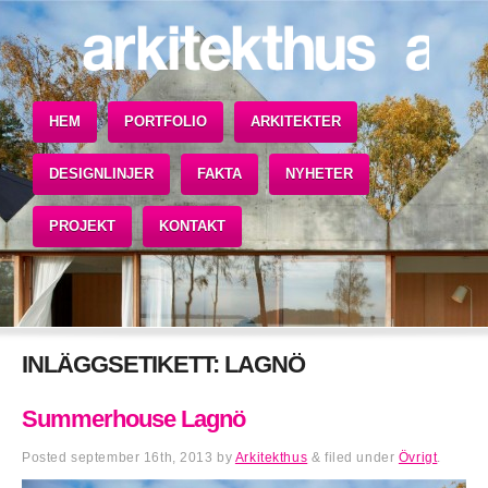
HEM
PORTFOLIO
ARKITEKTER
DESIGNLINJER
FAKTA
NYHETER
PROJEKT
KONTAKT
INLÄGGSETIKETT:
LAGNÖ
Summerhouse Lagnö
Posted
september 16th, 2013
by
Arkitekthus
&
filed under
Övrigt
.