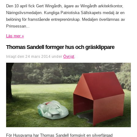
Den 10 april fick Gert Wingårdh, ägare av Wingårdh arkitektkontor,
Näringslivsmedaljen. Kungliga Patriotiska Sällskapets medalj är en
belöning för framstående entreprenörskap. Medaljen överlämnas av
Prinsessan...
Läs mer »
Thomas Sandell formger hus och gräsklippare
Inlagt den
24 mars 2014
under
Övrigt
.
För Husqvarna har Thomas Sandell formgivit en silverfärgad