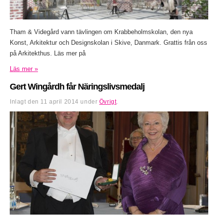
Tham & Videgård vann tävlingen om Krabbeholmskolan, den nya
Konst, Arkitektur och Designskolan i Skive, Danmark. Grattis från oss
på Arkitekthus. Läs mer på
Läs mer »
Gert Wingårdh får Näringslivsmedalj
Inlagt den
11 april 2014
under
Övrigt
.