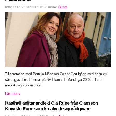
Inlagt den
25 februari 2016
under
Övrigt
.
Tillsammans med Pernilla Månsson Colt är Gert igång med ännu en
säsong av Husdrömmar på SVT kanal 1. Måndagar 20.00. Har ni
missat något avsnitt så...
Läs mer »
Kasthall anlitar arkitekt Ola Rune från Claesson
Koivisto Rune som kreativ designrådgivare