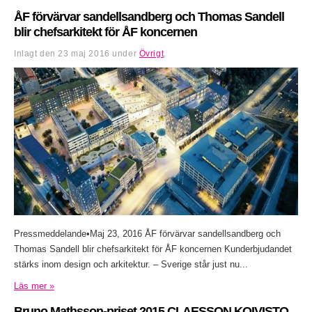
ÅF förvärvar sandellsandberg och Thomas Sandell
blir chefsarkitekt för ÅF koncernen
Inlagt den
23 maj 2016
under
Övrigt
.
Pressmeddelande•Maj 23, 2016 ÅF förvärvar sandellsandberg och
Thomas Sandell blir chefsarkitekt för ÅF koncernen Kunderbjudandet
stärks inom design och arkitektur. – Sverige står just nu...
Läs mer »
Bruno Mathsson-priset 2015 CLAESSON KOIVISTO