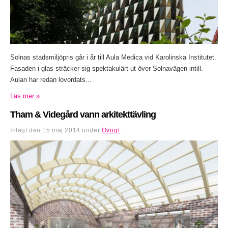
Solnas stadsmiljöpris går i år till Aula Medica vid Karolinska Institutet.
Fasaden i glas sträcker sig spektakulärt ut över Solnavägen intill.
Aulan har redan lovordats...
Läs mer »
Tham & Videgård vann arkitekttävling
Inlagt den
15 maj 2014
under
Övrigt
.