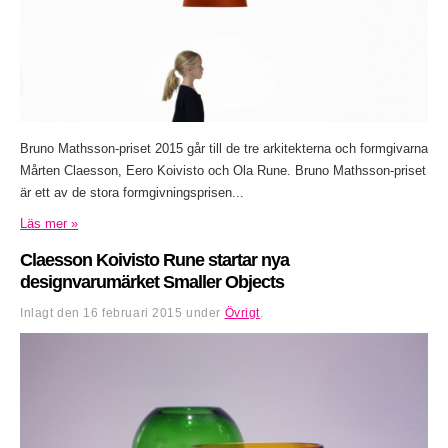
Bruno Mathsson-priset 2015 går till de tre arkitekterna och formgivarna
Mårten Claesson, Eero Koivisto och Ola Rune. Bruno Mathsson-priset
är ett av de stora formgivningsprisen...
Läs mer »
Claesson Koivisto Rune startar nya
designvarumärket Smaller Objects
Inlagt den
16 februari 2015
under
Övrigt
.