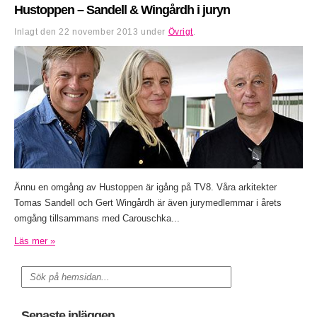
Hustoppen – Sandell & Wingårdh i juryn
Inlagt den
22 november 2013
under
Övrigt
.
Ännu en omgång av Hustoppen är igång på TV8. Våra arkitekter
Tomas Sandell och Gert Wingårdh är även jurymedlemmar i årets
omgång tillsammans med Carouschka...
Läs mer »
Senaste inläggen