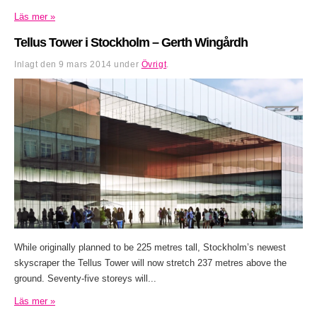
Läs mer »
Tellus Tower i Stockholm – Gerth Wingårdh
Inlagt den
9 mars 2014
under
Övrigt
.
While originally planned to be 225 metres tall, Stockholm’s newest
skyscraper the Tellus Tower will now stretch 237 metres above the
ground. Seventy-five storeys will...
Läs mer »