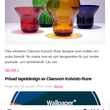
Våra arkitekter Claesson Koivisto Rune designar även möbler och
andra föremål. Nu startar man ett nytt designmärke för just mindre
prydnads- och nyttoföremål. Läs mer.
Läs mer »
Prisad tapetdesign av Claesson Koivisto Rune
Inlagt den
26 januari 2015
under
Övrigt
.