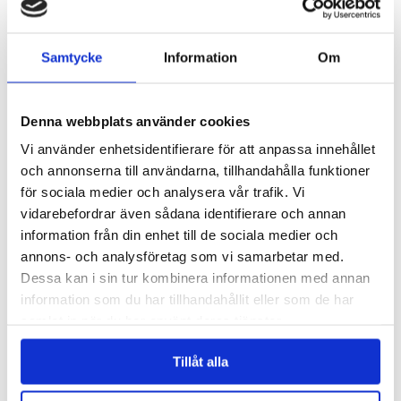
Samtycke
Information
Om
Denna webbplats använder cookies
Engblad & Co, från Eco Wallpaper, har vunnit en utmärkelse i 2015
Vi använder enhetsidentifierare för att anpassa innehållet
års upplaga av Wallpaper* Design Award för tapeten Blur, med design
och annonserna till användarna, tillhandahålla funktioner
av Claesson...
för sociala medier och analysera vår trafik. Vi
vidarebefordrar även sådana identifierare och annan
Läs mer »
information från din enhet till de sociala medier och
Claesson Koivisto Rune gör randig möbelkollektion
annons- och analysföretag som vi samarbetar med.
för Matsuso T
Dessa kan i sin tur kombinera informationen med annan
Inlagt den
20 januari 2015
under
Övrigt
.
information som du har tillhandahållit eller som de har
samlat in när du har använt deras tjänster.
Tillåt alla