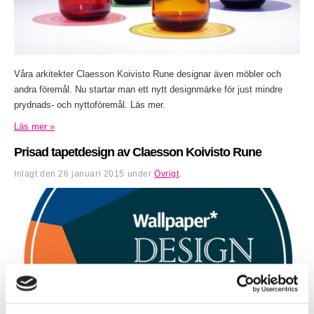
Våra arkitekter Claesson Koivisto Rune designar även möbler och
andra föremål. Nu startar man ett nytt designmärke för just mindre
prydnads- och nyttoföremål. Läs mer.
Läs mer »
Prisad tapetdesign av Claesson Koivisto Rune
Inlagt den
26 januari 2015
under
Övrigt
.