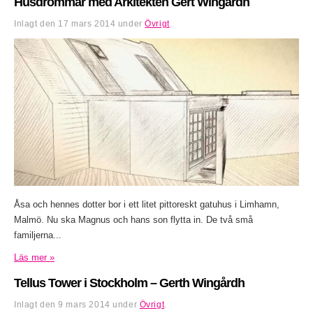
Husdrömmar med Arkitekten Gert Wingårdh
Inlagt den
17 mars 2014
under
Övrigt
.
Åsa och hennes dotter bor i ett litet pittoreskt gatuhus i Limhamn,
Malmö. Nu ska Magnus och hans son flytta in. De två små
familjerna...
Läs mer »
Tellus Tower i Stockholm – Gerth Wingårdh
Inlagt den
9 mars 2014
under
Övrigt
.