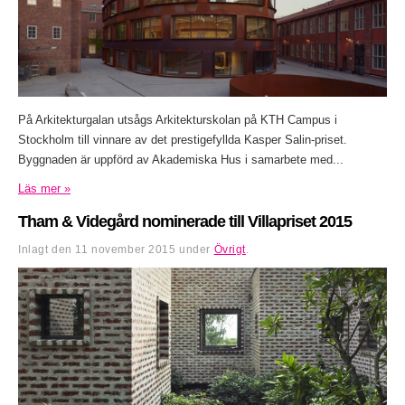
På Arkitekturgalan utsågs Arkitekturskolan på KTH Campus i
Stockholm till vinnare av det prestigefyllda Kasper Salin-priset.
Byggnaden är uppförd av Akademiska Hus i samarbete med...
Läs mer »
Tham & Videgård nominerade till Villapriset 2015
Inlagt den
11 november 2015
under
Övrigt
.