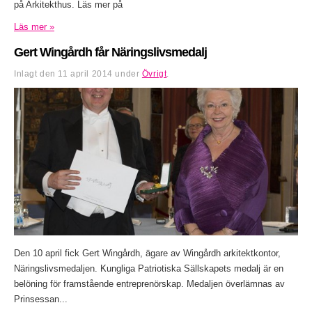
på Arkitekthus. Läs mer på
Läs mer »
Gert Wingårdh får Näringslivsmedalj
Inlagt den
11 april 2014
under
Övrigt
.
Den 10 april fick Gert Wingårdh, ägare av Wingårdh arkitektkontor,
Näringslivsmedaljen. Kungliga Patriotiska Sällskapets medalj är en
belöning för framstående entreprenörskap. Medaljen överlämnas av
Prinsessan...