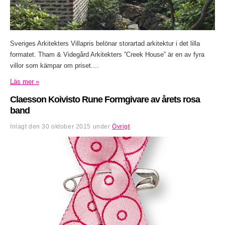
Sveriges Arkitekters Villapris belönar storartad arkitektur i det lilla
formatet. Tham & Videgård Arkitekters ”Creek House” är en av fyra
villor som kämpar om priset....
Läs mer »
Claesson Koivisto Rune Formgivare av årets rosa
band
Inlagt den
30 oktober 2015
under
Övrigt
.