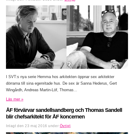
I SVT:s nya serie Hemma hos arkitekten öppnar sex arkitekter
dörrarna till sina egenritade hus. De sex är Sanna Hederus, Gert
Wingårdh, Andreas Martin-Löf, Thomas...
Läs mer »
ÅF förvärvar sandellsandberg och Thomas Sandell
blir chefsarkitekt för ÅF koncernen
Inlagt den
23 maj 2016
under
Övrigt
.