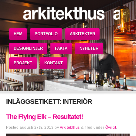
HEM
PORTFOLIO
ARKITEKTER
DESIGNLINJER
FAKTA
NYHETER
PROJEKT
KONTAKT
INLÄGGSETIKETT:
INTERIÖR
The Flying Elk – Resultatet!
Posted
augusti 27th, 2013
by
Arkitekthus
&
filed under
Övrigt
.