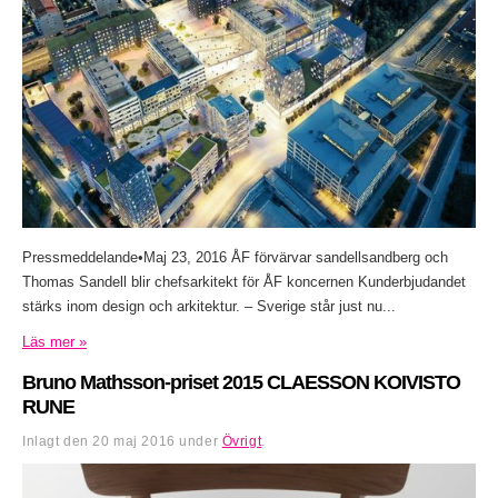
Pressmeddelande•Maj 23, 2016 ÅF förvärvar sandellsandberg och
Thomas Sandell blir chefsarkitekt för ÅF koncernen Kunderbjudandet
stärks inom design och arkitektur. – Sverige står just nu...
Läs mer »
Bruno Mathsson-priset 2015 CLAESSON KOIVISTO
RUNE
Inlagt den
20 maj 2016
under
Övrigt
.