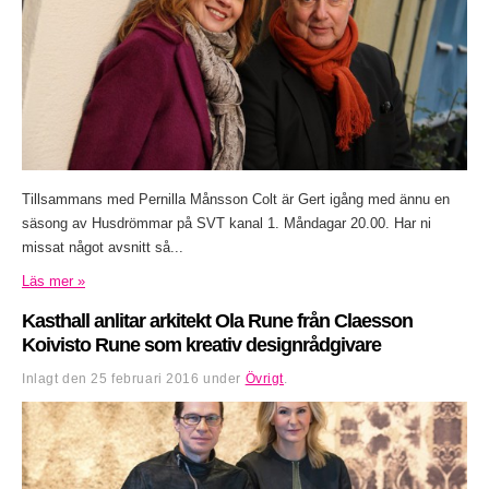
Tillsammans med Pernilla Månsson Colt är Gert igång med ännu en
säsong av Husdrömmar på SVT kanal 1. Måndagar 20.00. Har ni
missat något avsnitt så...
Läs mer »
Kasthall anlitar arkitekt Ola Rune från Claesson
Koivisto Rune som kreativ designrådgivare
Inlagt den
25 februari 2016
under
Övrigt
.