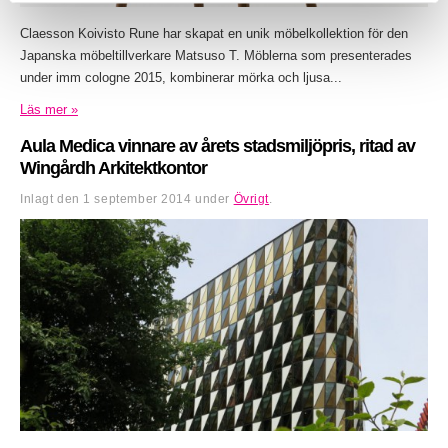
Claesson Koivisto Rune har skapat en unik möbelkollektion för den
Japanska möbeltillverkare Matsuso T. Möblerna som presenterades
under imm cologne 2015, kombinerar mörka och ljusa...
Läs mer »
Aula Medica vinnare av årets stadsmiljöpris, ritad av
Wingårdh Arkitektkontor
Inlagt den
1 september 2014
under
Övrigt
.