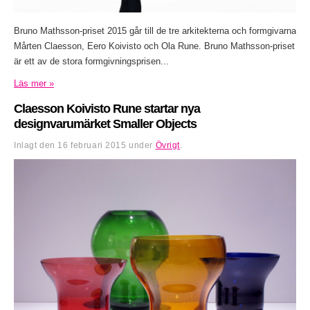
Bruno Mathsson-priset 2015 går till de tre arkitekterna och formgivarna
Mårten Claesson, Eero Koivisto och Ola Rune. Bruno Mathsson-priset
är ett av de stora formgivningsprisen...
Läs mer »
Claesson Koivisto Rune startar nya
designvarumärket Smaller Objects
Inlagt den
16 februari 2015
under
Övrigt
.