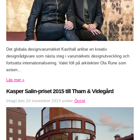
Det globala designvarumärket Kasthall anlitar en kreativ
designrådgivare som nästa steg i varumärkets designutveckling och
fortsatta internationalisering. Valet föll på arkitekten Ola Rune som
extern...
Läs mer »
Kasper Salin-priset 2015 till Tham & Videgård
Inlagt den
20 november 2015
under
Övrigt
.