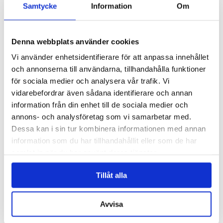
Samtycke
Information
Om
Engblad & Co, från Eco Wallpaper, har vunnit en utmärkelse i 2015
års upplaga av Wallpaper* Design Award för tapeten Blur, med design
Denna webbplats använder cookies
av Claesson...
Vi använder enhetsidentifierare för att anpassa innehållet
Läs mer »
och annonserna till användarna, tillhandahålla funktioner
för sociala medier och analysera vår trafik. Vi
Claesson Koivisto Rune gör randig möbelkollektion
vidarebefordrar även sådana identifierare och annan
för Matsuso T
information från din enhet till de sociala medier och
Inlagt den
20 januari 2015
under
Övrigt
.
annons- och analysföretag som vi samarbetar med.
Dessa kan i sin tur kombinera informationen med annan
information som du har tillhandahållit eller som de har
samlat in när du har använt deras tjänster.
Tillåt alla
Avvisa