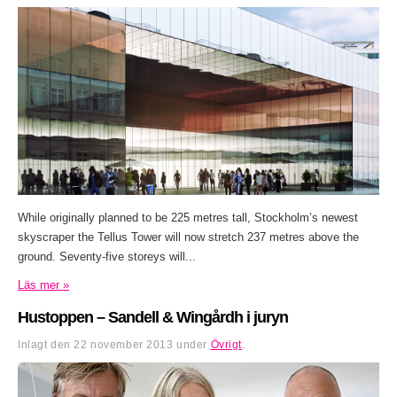
While originally planned to be 225 metres tall, Stockholm’s newest
skyscraper the Tellus Tower will now stretch 237 metres above the
ground. Seventy-five storeys will...
Läs mer »
Hustoppen – Sandell & Wingårdh i juryn
Inlagt den
22 november 2013
under
Övrigt
.