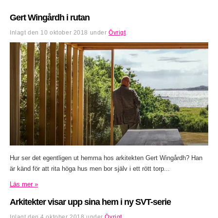
Gert Wingårdh i rutan
Inlagt den
10 oktober 2018
under
Övrigt
.
Hur ser det egentligen ut hemma hos arkitekten Gert Wingårdh? Han
är känd för att rita höga hus men bor själv i ett rött torp...
Läs mer »
Arkitekter visar upp sina hem i ny SVT-serie
Inlagt den
4 oktober 2018
under
Övrigt
.