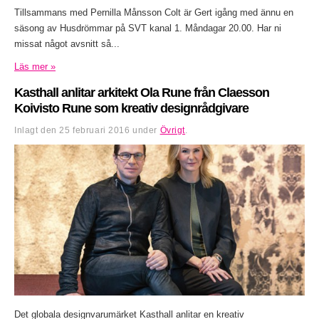
Tillsammans med Pernilla Månsson Colt är Gert igång med ännu en
säsong av Husdrömmar på SVT kanal 1. Måndagar 20.00. Har ni
missat något avsnitt så...
Läs mer »
Kasthall anlitar arkitekt Ola Rune från Claesson
Koivisto Rune som kreativ designrådgivare
Inlagt den
25 februari 2016
under
Övrigt
.
Det globala designvarumärket Kasthall anlitar en kreativ