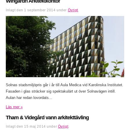
Wingårdh Arkitektkontor
Inlagt den
1 september 2014
under
Övrigt
.
Solnas stadsmiljöpris går i år till Aula Medica vid Karolinska Institutet.
Fasaden i glas sträcker sig spektakulärt ut över Solnavägen intill.
Aulan har redan lovordats...
Läs mer »
Tham & Videgård vann arkitekttävling
Inlagt den
15 maj 2014
under
Övrigt
.