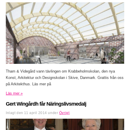
Tham & Videgård vann tävlingen om Krabbeholmskolan, den nya
Konst, Arkitektur och Designskolan i Skive, Danmark. Grattis från oss
på Arkitekthus. Läs mer på
Läs mer »
Gert Wingårdh får Näringslivsmedalj
Inlagt den
11 april 2014
under
Övrigt
.