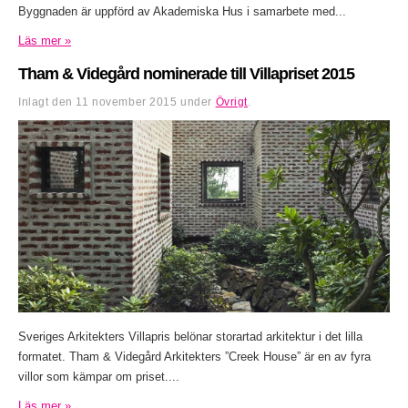
Byggnaden är uppförd av Akademiska Hus i samarbete med...
Läs mer »
Tham & Videgård nominerade till Villapriset 2015
Inlagt den
11 november 2015
under
Övrigt
.
Sveriges Arkitekters Villapris belönar storartad arkitektur i det lilla
formatet. Tham & Videgård Arkitekters ”Creek House” är en av fyra
villor som kämpar om priset....
Läs mer »