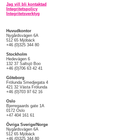
Jag vill bli kontaktad
Integritetspolicy
Integritetsverktyg
Huvudkontor
Nygårdsvägen 6A
512 65 Mjöbäck
+46 (0)325 344 80
Stockholm
Hedevägen 6
132 37 Saltsjö Boo
+46 (0)706 63 42 41
Göteborg
Frölunda Smedjegata 4
421 32 Västa Frölunda
+46 (0)703 97 62 16
Oslo
Bjerregaards gate 1A
0172 Oslo
+47 404 161 61
Övriga Sverige/Norge
Nygårdsvägen 6A
512 65 Mjöbäck
+46 (0)325 344 80