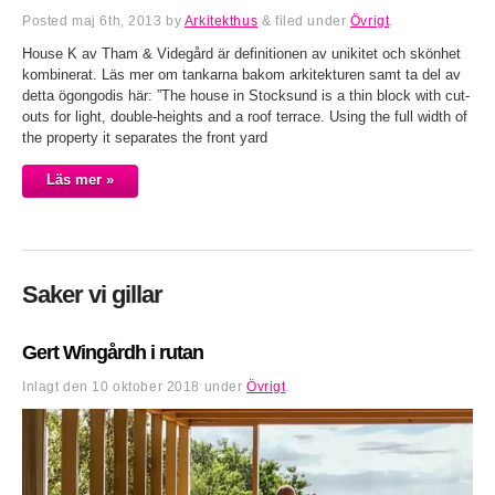
Posted
maj 6th, 2013
by
Arkitekthus
&
filed under
Övrigt
.
House K av Tham & Videgård är definitionen av unikitet och skönhet
kombinerat. Läs mer om tankarna bakom arkitekturen samt ta del av
detta ögongodis här: ”The house in Stocksund is a thin block with cut-
outs for light, double-heights and a roof terrace. Using the full width of
the property it separates the front yard
Läs mer »
Saker vi gillar
Gert Wingårdh i rutan
Inlagt den
10 oktober 2018
under
Övrigt
.