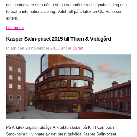
designrådgivare som nästa steg i varumärkets designutveckling och
fortsatta internationalisering. Valet föll på arkitekten Ola Rune som
extern...
Läs mer »
Kasper Salin-priset 2015 till Tham & Videgård
Inlagt den
20 november 2015
under
Övrigt
.
På Arkitekturgalan utsågs Arkitekturskolan på KTH Campus i
Stockholm till vinnare av det prestigefyllda Kasper Salin-priset.