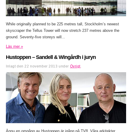
While originally planned to be 225 metres tall, Stockholm’s newest
skyscraper the Tellus Tower will now stretch 237 metres above the
ground. Seventy-five storeys will...
Läs mer »
Hustoppen – Sandell & Wingårdh i juryn
Inlagt den
22 november 2013
under
Övrigt
.
Ännu en omgång av Hustoppen är igång på TV8. Våra arkitekter