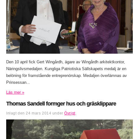
Den 10 april fick Gert Wingårdh, ägare av Wingårdh arkitektkontor,
Näringslivsmedaljen. Kungliga Patriotiska Sällskapets medalj är en
belöning för framstående entreprenörskap. Medaljen överlämnas av
Prinsessan...
Läs mer »
Thomas Sandell formger hus och gräsklippare
Inlagt den
24 mars 2014
under
Övrigt
.