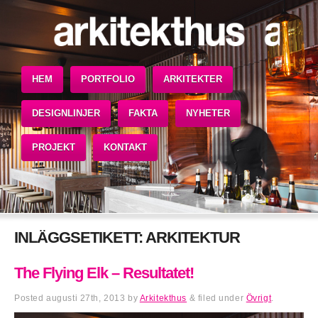
HEM
PORTFOLIO
ARKITEKTER
DESIGNLINJER
FAKTA
NYHETER
PROJEKT
KONTAKT
INLÄGGSETIKETT:
ARKITEKTUR
The Flying Elk – Resultatet!
Posted
augusti 27th, 2013
by
Arkitekthus
&
filed under
Övrigt
.