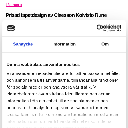
Läs mer »
Prisad tapetdesign av Claesson Koivisto Rune
Inlagt den
26 januari 2015
under
Övrigt
.
Samtycke
Information
Om
Denna webbplats använder cookies
Vi använder enhetsidentifierare för att anpassa innehållet
och annonserna till användarna, tillhandahålla funktioner
för sociala medier och analysera vår trafik. Vi
vidarebefordrar även sådana identifierare och annan
Engblad & Co, från Eco Wallpaper, har vunnit en utmärkelse i 2015
information från din enhet till de sociala medier och
års upplaga av Wallpaper* Design Award för tapeten Blur, med design
annons- och analysföretag som vi samarbetar med.
av Claesson...
Dessa kan i sin tur kombinera informationen med annan
Läs mer »
information som du har tillhandahållit eller som de har