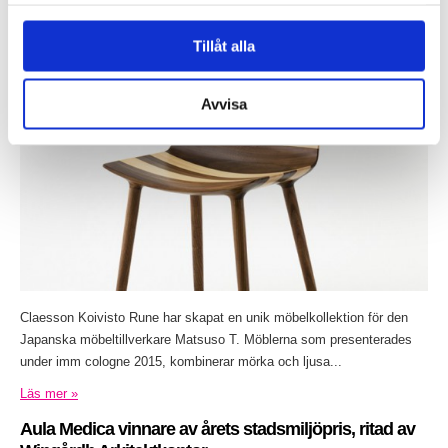
samlat in när du har använt deras tjänster.
Claesson Koivisto Rune gör randig möbelkollektion
för Matsuso T
Tillåt alla
Inlagt den
20 januari 2015
under
Övrigt
.
Avvisa
Claesson Koivisto Rune har skapat en unik möbelkollektion för den
Japanska möbeltillverkare Matsuso T. Möblerna som presenterades
under imm cologne 2015, kombinerar mörka och ljusa...
Läs mer »
Aula Medica vinnare av årets stadsmiljöpris, ritad av