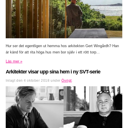
Hur ser det egentligen ut hemma hos arkitekten Gert Wingårdh? Han
är känd för att rita höga hus men bor själv i ett rött torp...
Läs mer »
Arkitekter visar upp sina hem i ny SVT-serie
Inlagt den
4 oktober 2018
under
Övrigt
.