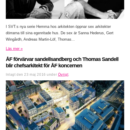
I SVT:s nya serie Hemma hos arkitekten öppnar sex arkitekter
dörrarna till sina egenritade hus. De sex är Sanna Hederus, Gert
Wingårdh, Andreas Martin-Löf, Thomas...
Läs mer »
ÅF förvärvar sandellsandberg och Thomas Sandell
blir chefsarkitekt för ÅF koncernen
Inlagt den
23 maj 2016
under
Övrigt
.