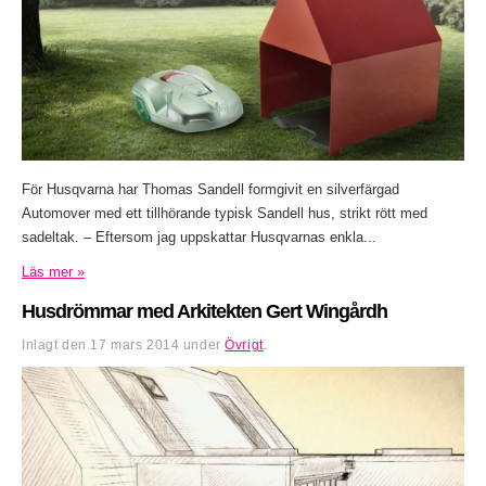
För Husqvarna har Thomas Sandell formgivit en silverfärgad
Automover med ett tillhörande typisk Sandell hus, strikt rött med
sadeltak. – Eftersom jag uppskattar Husqvarnas enkla...
Läs mer »
Husdrömmar med Arkitekten Gert Wingårdh
Inlagt den
17 mars 2014
under
Övrigt
.