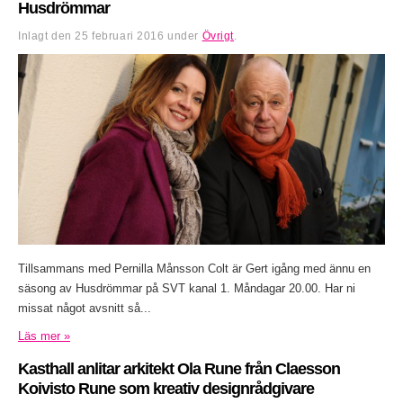
Husdrömmar
Inlagt den
25 februari 2016
under
Övrigt
.
Tillsammans med Pernilla Månsson Colt är Gert igång med ännu en
säsong av Husdrömmar på SVT kanal 1. Måndagar 20.00. Har ni
missat något avsnitt så...
Läs mer »
Kasthall anlitar arkitekt Ola Rune från Claesson
Koivisto Rune som kreativ designrådgivare