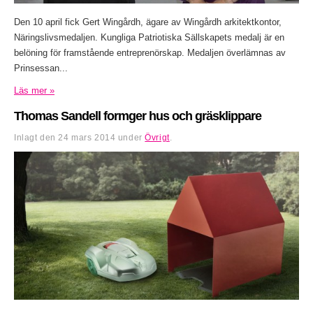
Den 10 april fick Gert Wingårdh, ägare av Wingårdh arkitektkontor,
Näringslivsmedaljen. Kungliga Patriotiska Sällskapets medalj är en
belöning för framstående entreprenörskap. Medaljen överlämnas av
Prinsessan...
Läs mer »
Thomas Sandell formger hus och gräsklippare
Inlagt den
24 mars 2014
under
Övrigt
.