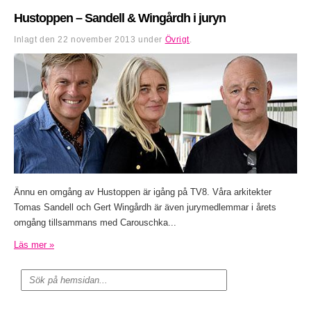
Hustoppen – Sandell & Wingårdh i juryn
Inlagt den
22 november 2013
under
Övrigt
.
Ännu en omgång av Hustoppen är igång på TV8. Våra arkitekter
Tomas Sandell och Gert Wingårdh är även jurymedlemmar i årets
omgång tillsammans med Carouschka...
Läs mer »