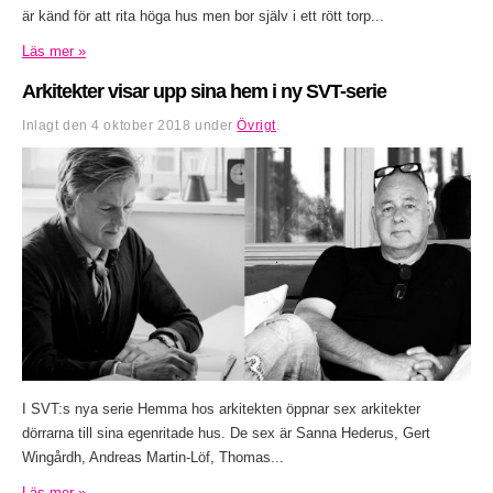
är känd för att rita höga hus men bor själv i ett rött torp...
Läs mer »
Arkitekter visar upp sina hem i ny SVT-serie
Inlagt den
4 oktober 2018
under
Övrigt
.
I SVT:s nya serie Hemma hos arkitekten öppnar sex arkitekter
dörrarna till sina egenritade hus. De sex är Sanna Hederus, Gert
Wingårdh, Andreas Martin-Löf, Thomas...
Läs mer »