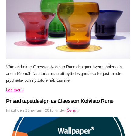
Våra arkitekter Claesson Koivisto Rune designar även möbler och
andra föremål. Nu startar man ett nytt designmärke för just mindre
prydnads- och nyttoföremål. Läs mer.
Läs mer »
Prisad tapetdesign av Claesson Koivisto Rune
Inlagt den
26 januari 2015
under
Övrigt
.