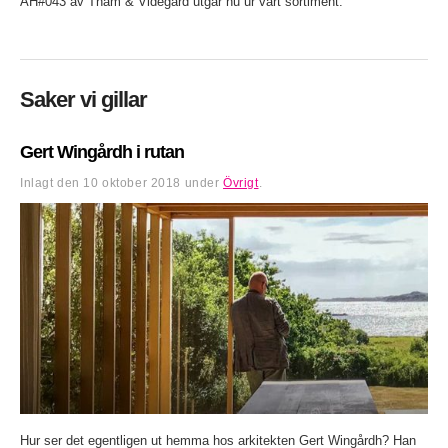
AH#043 av Tham & Videgård utgår nu ur vårt sortiment.
Saker vi gillar
Gert Wingårdh i rutan
Inlagt den
10 oktober 2018
under
Övrigt
.
Hur ser det egentligen ut hemma hos arkitekten Gert Wingårdh? Han