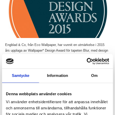
Engblad & Co, från Eco Wallpaper, har vunnit en utmärkelse i 2015
års upplaga av Wallpaper* Design Award för tapeten Blur, med design
av Claesson...
Läs mer »
Claesson Koivisto Rune gör randig möbelkollektion
Samtycke
Information
Om
för Matsuso T
Inlagt den
20 januari 2015
under
Övrigt
.
Denna webbplats använder cookies
Vi använder enhetsidentifierare för att anpassa innehållet
och annonserna till användarna, tillhandahålla funktioner
för sociala medier och analysera vår trafik. Vi