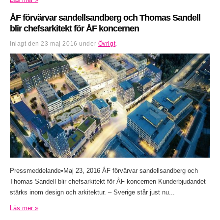
ÅF förvärvar sandellsandberg och Thomas Sandell
blir chefsarkitekt för ÅF koncernen
Inlagt den
23 maj 2016
under
Övrigt
.
Pressmeddelande•Maj 23, 2016 ÅF förvärvar sandellsandberg och
Thomas Sandell blir chefsarkitekt för ÅF koncernen Kunderbjudandet
stärks inom design och arkitektur. – Sverige står just nu...
Läs mer »