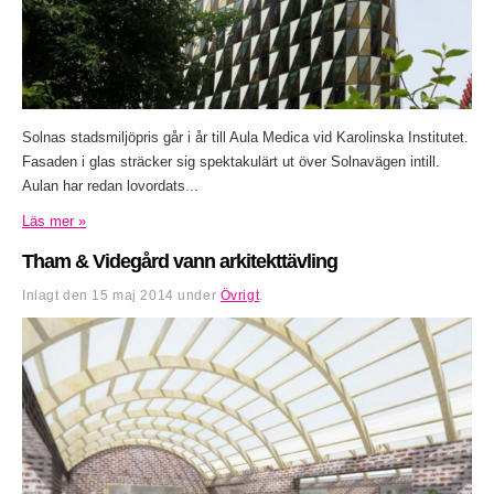
Solnas stadsmiljöpris går i år till Aula Medica vid Karolinska Institutet.
Fasaden i glas sträcker sig spektakulärt ut över Solnavägen intill.
Aulan har redan lovordats...
Läs mer »
Tham & Videgård vann arkitekttävling
Inlagt den
15 maj 2014
under
Övrigt
.