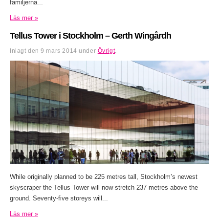
familjerna...
Läs mer »
Tellus Tower i Stockholm – Gerth Wingårdh
Inlagt den
9 mars 2014
under
Övrigt
.
While originally planned to be 225 metres tall, Stockholm’s newest
skyscraper the Tellus Tower will now stretch 237 metres above the
ground. Seventy-five storeys will...
Läs mer »