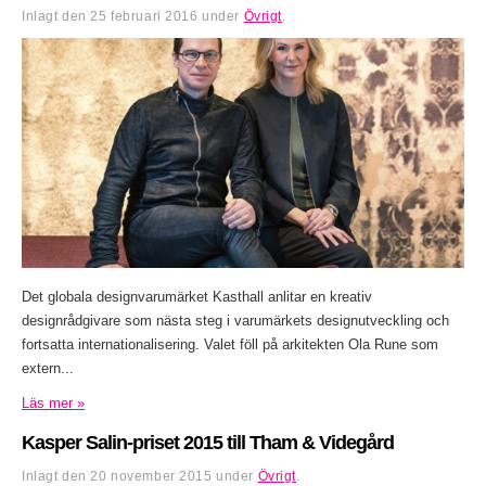
Inlagt den
25 februari 2016
under
Övrigt
.
Det globala designvarumärket Kasthall anlitar en kreativ
designrådgivare som nästa steg i varumärkets designutveckling och
fortsatta internationalisering. Valet föll på arkitekten Ola Rune som
extern...
Läs mer »
Kasper Salin-priset 2015 till Tham & Videgård
Inlagt den
20 november 2015
under
Övrigt
.