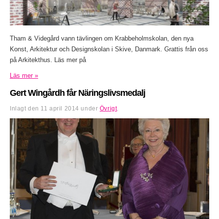
Tham & Videgård vann tävlingen om Krabbeholmskolan, den nya
Konst, Arkitektur och Designskolan i Skive, Danmark. Grattis från oss
på Arkitekthus. Läs mer på
Läs mer »
Gert Wingårdh får Näringslivsmedalj
Inlagt den
11 april 2014
under
Övrigt
.