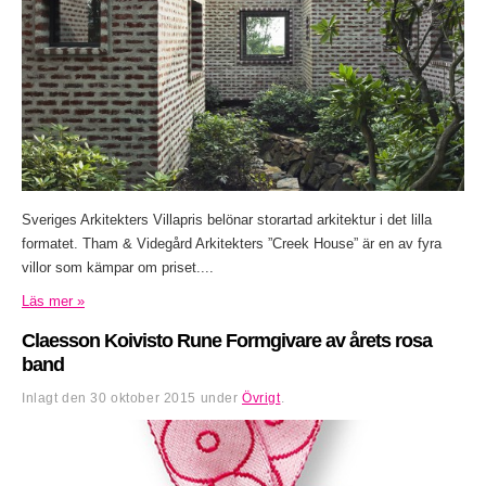
Sveriges Arkitekters Villapris belönar storartad arkitektur i det lilla
formatet. Tham & Videgård Arkitekters ”Creek House” är en av fyra
villor som kämpar om priset....
Läs mer »
Claesson Koivisto Rune Formgivare av årets rosa
band
Inlagt den
30 oktober 2015
under
Övrigt
.