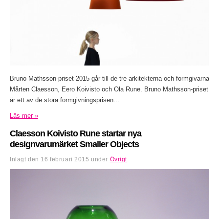
Bruno Mathsson-priset 2015 går till de tre arkitekterna och formgivarna
Mårten Claesson, Eero Koivisto och Ola Rune. Bruno Mathsson-priset
är ett av de stora formgivningsprisen...
Läs mer »
Claesson Koivisto Rune startar nya
designvarumärket Smaller Objects
Inlagt den
16 februari 2015
under
Övrigt
.