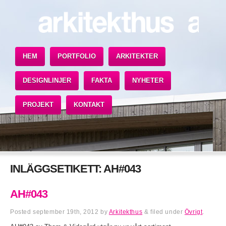
HEM
PORTFOLIO
ARKITEKTER
DESIGNLINJER
FAKTA
NYHETER
PROJEKT
KONTAKT
INLÄGGSETIKETT:
AH#043
AH#043
Posted
september 19th, 2012
by
Arkitekthus
&
filed under
Övrigt
.