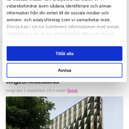
vidarebefordrar även sådana identifierare och annan
information från din enhet till de sociala medier och
annons- och analysföretag som vi samarbetar med.
Dessa kan i sin tur kombinera informationen med annan
information som du har tillhandahållit eller som de har
samlat in när du har använt deras tjänster.
Claesson Koivisto Rune har skapat en unik möbelkollektion för den
Japanska möbeltillverkare Matsuso T. Möblerna som presenterades
Tillåt alla
under imm cologne 2015, kombinerar mörka och ljusa...
Läs mer »
Avvisa
Aula Medica vinnare av årets stadsmiljöpris, ritad av
Wingårdh Arkitektkontor
Inlagt den
1 september 2014
under
Övrigt
.